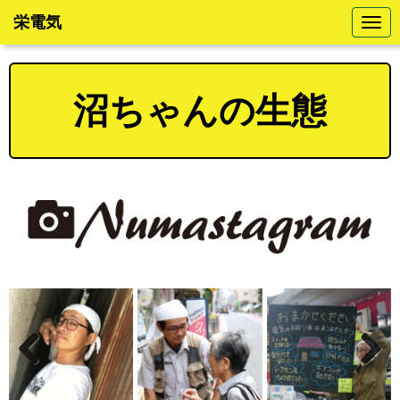
栄電気
N
a
v
i
g
a
沼ちゃんの生態
t
i
o
n
Pre
Ne