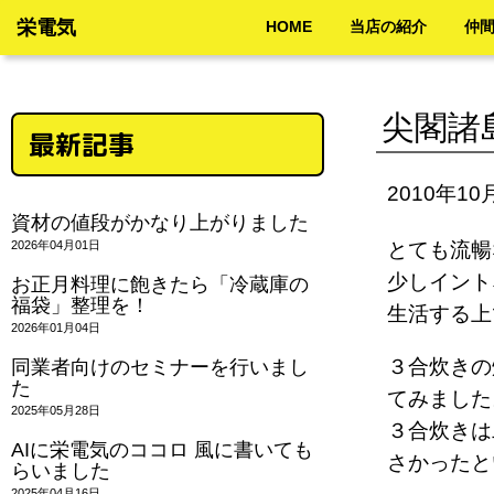
栄電気
HOME
当店の紹介
仲
尖閣諸
最新記事
2010年10
資材の値段がかなり上がりました
2026年04月01日
とても流暢
少しイント
お正月料理に飽きたら「冷蔵庫の
福袋」整理を！
生活する
2026年01月04日
３合炊きの
同業者向けのセミナーを行いまし
た
てみました
2025年05月28日
３合炊きは
AIに栄電気のココロ 風に書いても
さかった
らいました
2025年04月16日