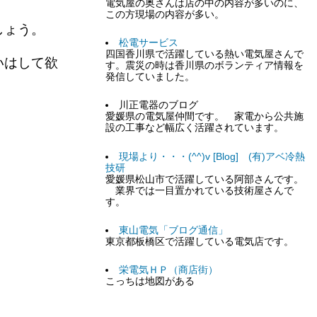
電気屋の奥さんは店の中の内容が多いのに、
この方現場の内容が多い。
しょう。
松電サービス
四国香川県で活躍している熱い電気屋さんで
いはして欲
す。震災の時は香川県のボランティア情報を
発信していました。
川正電器のブログ
愛媛県の電気屋仲間です。 家電から公共施
設の工事など幅広く活躍されています。
現場より・・・(^^)v [Blog] (有)アベ冷熱
技研
愛媛県松山市で活躍している阿部さんです。
業界では一目置かれている技術屋さんで
す。
東山電気「ブログ通信」
東京都板橋区で活躍している電気店です。
栄電気ＨＰ（商店街）
こっちは地図がある