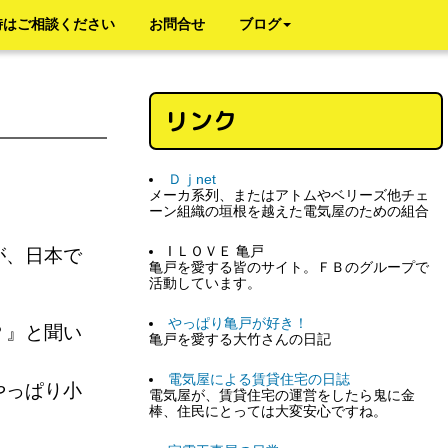
時はご相談ください
お問合せ
ブログ
リンク
Ｄｊnet
メーカ系列、またはアトムやベリーズ他チェ
ーン組織の垣根を越えた電気屋のための組合
I ＬＯＶＥ 亀戸
が、日本で
亀戸を愛する皆のサイト。ＦＢのグループで
活動しています。
やっぱり亀戸が好き！
？』と聞い
亀戸を愛する大竹さんの日記
電気屋による賃貸住宅の日誌
やっぱり小
電気屋が、賃貸住宅の運営をしたら鬼に金
棒、住民にとっては大変安心ですね。