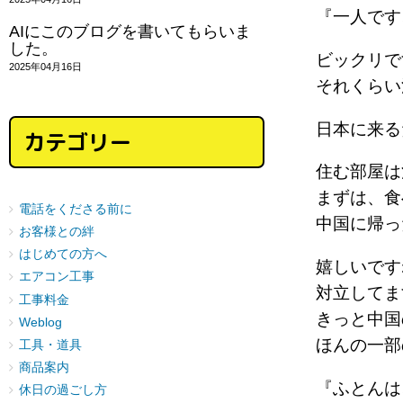
『一人です
AIにこのブログを書いてもらいま
した。
ビックリで
2025年04月16日
それくら
日本に来る
カテゴリー
住む部屋は
まずは、食
電話をくださる前に
中国に帰
お客様との絆
はじめての方へ
嬉しいです
エアコン工事
対立して
工事料金
きっと中国
Weblog
ほんの一
工具・道具
商品案内
『ふとんは
休日の過ごし方