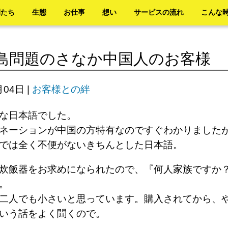
間たち
生態
お仕事
想い
サービスの流れ
こんな
島問題のさなか中国人のお客様
月04日
|
お客様との絆
な日本語でした。
ネーションが中国の方特有なのですぐわかりました
上では全く不便がないきちんとした日本語。
炊飯器をお求めになられたので、『何人家族ですか
。
二人でも小さいと思っています。購入されてから、
という話をよく聞くので。