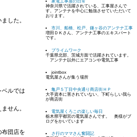
家電工事屋の日常
神奈川県で活躍されている、工事屋さんで
す。アンテナを中心に勉強させていただいて
おります。
いました。
市川、船橋、松戸、鎌ヶ谷のアンテナ工事
増田ＤＫさん、アンテナ工事のエキスパート
です。
プライムワーク
千葉県北部、茨城方面で活躍されています。
アンテナ以外にエアコンや電気工事
。
jointbox
電気屋さんが集う場所
亀戸５丁目中央通り商店街ＨＰ
レベルでは
大手資本に害されていない、下町らしい我ら
が商店街
えません。
電気屋くろこの楽しい毎日
栃木県宇都宮の電気屋さんです。 奥様がブ
ログをかいています
の布団店を
さ行のママさん奮闘記