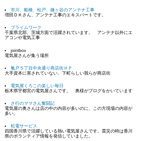
市川、船橋、松戸、鎌ヶ谷のアンテナ工事
増田ＤＫさん、アンテナ工事のエキスパートです。
プライムワーク
千葉県北部、茨城方面で活躍されています。 アンテナ以外にエ
アコンや電気工事
jointbox
電気屋さんが集う場所
亀戸５丁目中央通り商店街ＨＰ
大手資本に害されていない、下町らしい我らが商店街
電気屋くろこの楽しい毎日
栃木県宇都宮の電気屋さんです。 奥様がブログをかいています
さ行のママさん奮闘記
電気屋の奥さんは店の中の内容が多いのに、この方現場の内容が
多い。
松電サービス
四国香川県で活躍している熱い電気屋さんです。震災の時は香川
県のボランティア情報を発信していました。