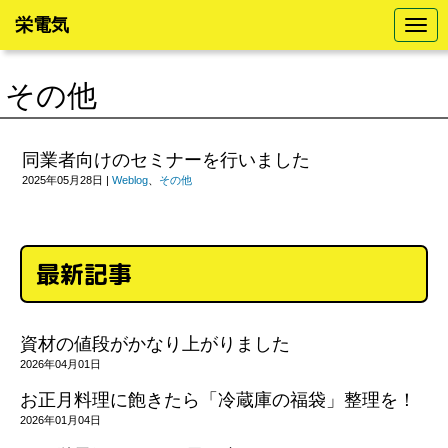
栄電気
N
a
v
i
その他
g
a
t
i
o
同業者向けのセミナーを行いました
n
2025年05月28日
|
Weblog
、
その他
最新記事
資材の値段がかなり上がりました
2026年04月01日
お正月料理に飽きたら「冷蔵庫の福袋」整理を！
2026年01月04日