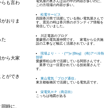
電気屋の奥さんは店の中の内容が多いのに、
からも言わ
この方現場の内容が多い。
松電サービス
四国香川県で活躍している熱い電気屋さんで
様がおりま
す。震災の時は香川県のボランティア情報を
発信していました。
川正電器のブログ
った
愛媛県の電気屋仲間です。 家電から公共施
設の工事など幅広く活躍されています。
現場より・・・(^^)v [Blog] (有)アベ冷熱
後から大家
技研
愛媛県松山市で活躍している阿部さんです。
業界では一目置かれている技術屋さんで
す。
ことができ
東山電気「ブログ通信」
東京都板橋区で活躍している電気店です。
栄電気ＨＰ（商店街）
こっちは地図がある
と同時に、