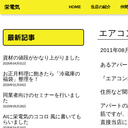
栄電気
HOME
当店の紹介
仲
エアコ
最新記事
2011年08
資材の値段がかなり上がりました
2026年04月01日
あるアパー
お正月料理に飽きたら「冷蔵庫の
『エアコ
福袋」整理を！
2026年01月04日
住所など聞
同業者向けのセミナーを行いまし
た
アパートの
2025年05月28日
筋ですが、
AIに栄電気のココロ 風に書いても
らいました
直接当店に
2025年04月16日