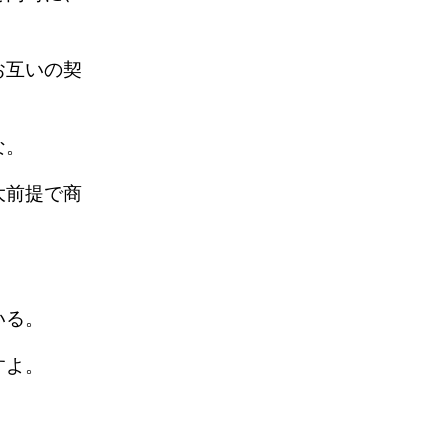
お互いの契
な。
大前提で商
いる。
すよ。