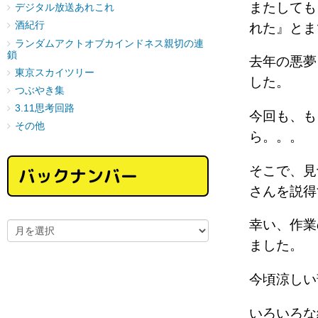
またしても
デジタル放送あれこれ
酒紀行
れた』とま
ランダムアクトオブカインドネス親切の連
鎖
去年の悪夢
東京スカイツリー
した。
つぶやき集
3.11思考回路
今回も、も
その他
ら。。。
そこで、見
バックナンバー
さんを説得
幸い、作業
ました。
今頃涼しい
いろいろな