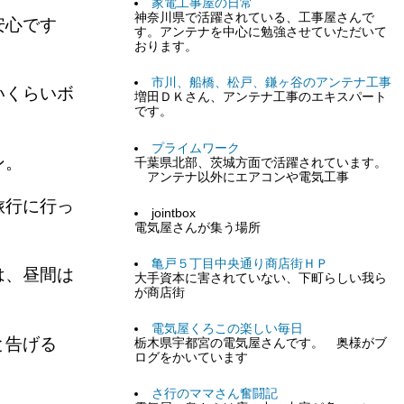
家電工事屋の日常
神奈川県で活躍されている、工事屋さんで
安心です
す。アンテナを中心に勉強させていただいて
おります。
市川、船橋、松戸、鎌ヶ谷のアンテナ工事
いくらいボ
増田ＤＫさん、アンテナ工事のエキスパート
です。
プライムワーク
ン。
千葉県北部、茨城方面で活躍されています。
アンテナ以外にエアコンや電気工事
旅行に行っ
jointbox
電気屋さんが集う場所
亀戸５丁目中央通り商店街ＨＰ
は、昼間は
大手資本に害されていない、下町らしい我ら
が商店街
電気屋くろこの楽しい毎日
と告げる
栃木県宇都宮の電気屋さんです。 奥様がブ
ログをかいています
さ行のママさん奮闘記