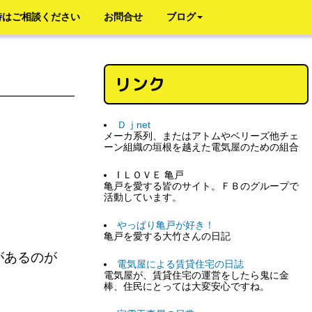
時はご相談ください
お問合せ
ブログ
リンク
Ｄｊnet
メーカ系列、またはアトムやベリーズ他チェ
ーン組織の垣根を越えた電気屋のための組合
I ＬＯＶＥ 亀戸
亀戸を愛する皆のサイト。ＦＢのグループで
活動しています。
やっぱり亀戸が好き！
亀戸を愛する大竹さんの日記
があるのが
電気屋による賃貸住宅の日誌
電気屋が、賃貸住宅の運営をしたら鬼に金
棒、住民にとっては大変安心ですね。