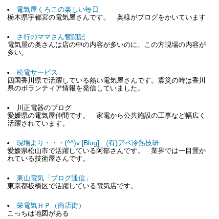
電気屋くろこの楽しい毎日
栃木県宇都宮の電気屋さんです。 奥様がブログをかいています
さ行のママさん奮闘記
電気屋の奥さんは店の中の内容が多いのに、この方現場の内容が
多い。
松電サービス
四国香川県で活躍している熱い電気屋さんです。震災の時は香川
県のボランティア情報を発信していました。
川正電器のブログ
愛媛県の電気屋仲間です。 家電から公共施設の工事など幅広く
活躍されています。
現場より・・・(^^)v [Blog] (有)アベ冷熱技研
愛媛県松山市で活躍している阿部さんです。 業界では一目置か
れている技術屋さんです。
東山電気「ブログ通信」
東京都板橋区で活躍している電気店です。
栄電気ＨＰ（商店街）
こっちは地図がある