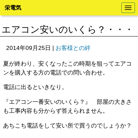
栄電気
N
a
v
i
エアコン安いのいくら？・・・
g
a
t
i
2014年09月25日
|
お客様との絆
o
n
夏が終わり、安くなったこの時期を狙ってエアコ
ンを購入する方の電話での問い合わせ。
電話に出るといきなり。
『エアコン一番安いのいくら？』 部屋の大きさ
も工事内容も分からず答えられません。
あちこち電話をして安い所で買うのでしょうか？