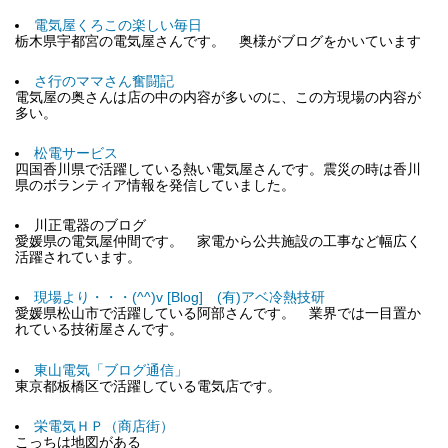
電気屋くろこの楽しい毎日
栃木県宇都宮の電気屋さんです。 奥様がブログをかいています
さ行のママさん奮闘記
電気屋の奥さんは店の中の内容が多いのに、この方現場の内容が
多い。
松電サービス
四国香川県で活躍している熱い電気屋さんです。震災の時は香川
県のボランティア情報を発信していました。
川正電器のブログ
愛媛県の電気屋仲間です。 家電から公共施設の工事など幅広く
活躍されています。
現場より・・・(^^)v [Blog] (有)アベ冷熱技研
愛媛県松山市で活躍している阿部さんです。 業界では一目置か
れている技術屋さんです。
東山電気「ブログ通信」
東京都板橋区で活躍している電気店です。
栄電気ＨＰ（商店街）
こっちは地図がある