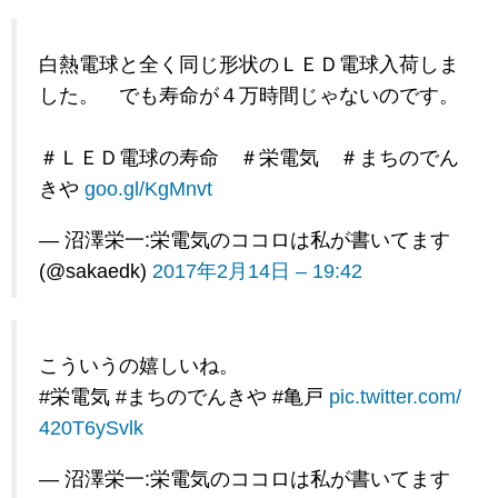
白熱電球と全く同じ形状のＬＥＤ電球入荷しま
した。 でも寿命が４万時間じゃないのです。
＃ＬＥＤ電球の寿命 ＃栄電気 ＃まちのでん
きや
goo.gl/KgMnvt
— 沼澤栄一:栄電気のココロは私が書いてます
(@sakaedk)
2017年2月14日 – 19:42
こういうの嬉しいね。
#栄電気 #まちのでんきや #亀戸
pic.twitter.com/
420T6ySvlk
— 沼澤栄一:栄電気のココロは私が書いてます