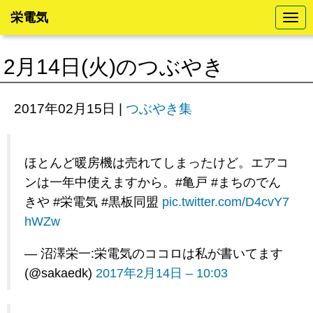
栄電気
N
a
v
i
2月14日(火)のつぶやき
g
a
t
i
2017年02月15日
|
つぶやき集
o
n
ほとんど暖房機は売れてしまったけど。エアコ
ンは一年中使えますから。#亀戸 #まちのでん
きや #栄電気 #黒板同盟
pic.twitter.com/D4cvY7
hWZw
— 沼澤栄一:栄電気のココロは私が書いてます
(@sakaedk)
2017年2月14日 – 10:03