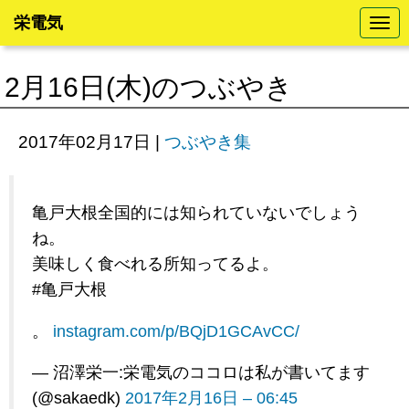
栄電気
N
a
v
i
2月16日(木)のつぶやき
g
a
t
i
2017年02月17日
|
つぶやき集
o
n
亀戸大根全国的には知られていないでしょう
ね。
美味しく食べれる所知ってるよ。
#亀戸大根
。
instagram.com/p/BQjD1GCAvCC/
— 沼澤栄一:栄電気のココロは私が書いてます
(@sakaedk)
2017年2月16日 – 06:45