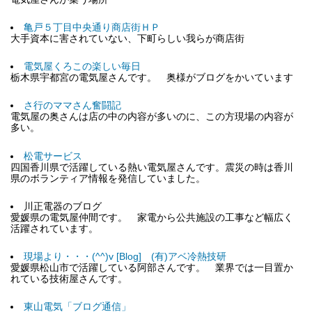
亀戸５丁目中央通り商店街ＨＰ
大手資本に害されていない、下町らしい我らが商店街
電気屋くろこの楽しい毎日
栃木県宇都宮の電気屋さんです。 奥様がブログをかいています
さ行のママさん奮闘記
電気屋の奥さんは店の中の内容が多いのに、この方現場の内容が
多い。
松電サービス
四国香川県で活躍している熱い電気屋さんです。震災の時は香川
県のボランティア情報を発信していました。
川正電器のブログ
愛媛県の電気屋仲間です。 家電から公共施設の工事など幅広く
活躍されています。
現場より・・・(^^)v [Blog] (有)アベ冷熱技研
愛媛県松山市で活躍している阿部さんです。 業界では一目置か
れている技術屋さんです。
東山電気「ブログ通信」