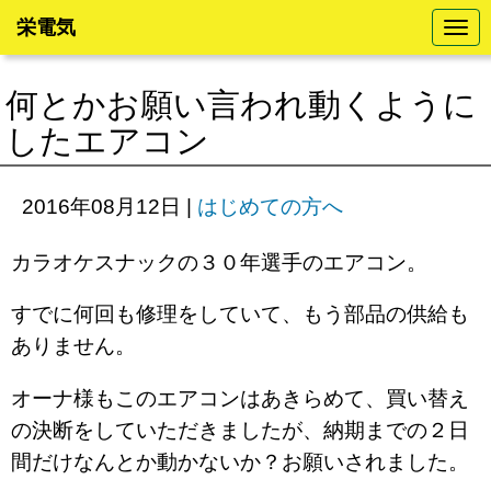
栄電気
N
a
v
i
何とかお願い言われ動くように
g
a
したエアコン
t
i
o
n
2016年08月12日
|
はじめての方へ
カラオケスナックの３０年選手のエアコン。
すでに何回も修理をしていて、もう部品の供給も
ありません。
オーナ様もこのエアコンはあきらめて、買い替え
の決断をしていただきましたが、納期までの２日
間だけなんとか動かないか？お願いされました。