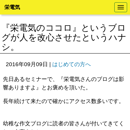
栄電気
N
a
v
i
『栄電気のココロ』というブロ
g
a
グが人を改心させたというハナ
t
i
シ。
o
n
2016年09月09日
|
はじめての方へ
先日あるセミナーで、『栄電気さんのブログは影
響ありますよ』とお褒めを頂いた。
長年続けて来たので確かにアクセス数多いです。
幼稚な作文ブログに読者の皆さんが付いてきてく