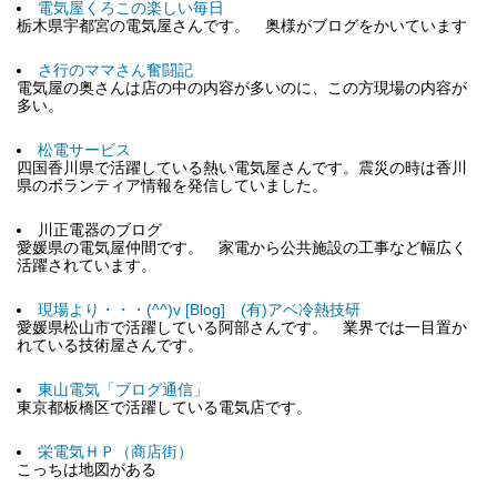
電気屋くろこの楽しい毎日
栃木県宇都宮の電気屋さんです。 奥様がブログをかいています
さ行のママさん奮闘記
電気屋の奥さんは店の中の内容が多いのに、この方現場の内容が
多い。
松電サービス
四国香川県で活躍している熱い電気屋さんです。震災の時は香川
県のボランティア情報を発信していました。
川正電器のブログ
愛媛県の電気屋仲間です。 家電から公共施設の工事など幅広く
活躍されています。
現場より・・・(^^)v [Blog] (有)アベ冷熱技研
愛媛県松山市で活躍している阿部さんです。 業界では一目置か
れている技術屋さんです。
東山電気「ブログ通信」
東京都板橋区で活躍している電気店です。
栄電気ＨＰ（商店街）
こっちは地図がある