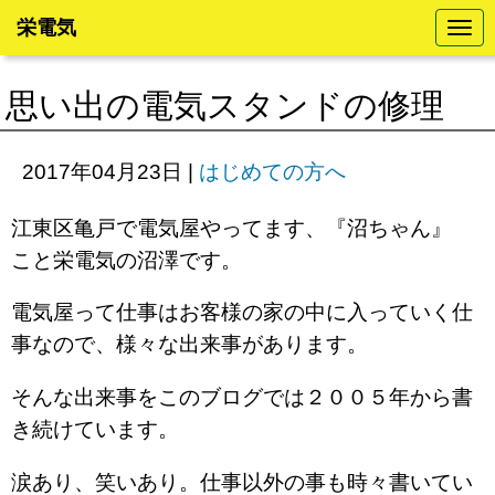
栄電気
N
a
v
i
思い出の電気スタンドの修理
g
a
t
i
2017年04月23日
|
はじめての方へ
o
n
江東区亀戸で電気屋やってます、『沼ちゃん』
こと栄電気の沼澤です。
電気屋って仕事はお客様の家の中に入っていく仕
事なので、様々な出来事があります。
そんな出来事をこのブログでは２００５年から書
き続けています。
涙あり、笑いあり。仕事以外の事も時々書いてい