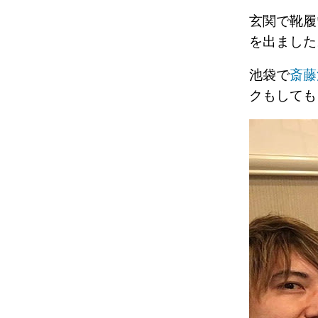
玄関で靴履
を出まし
池袋で
斎藤
クもしても