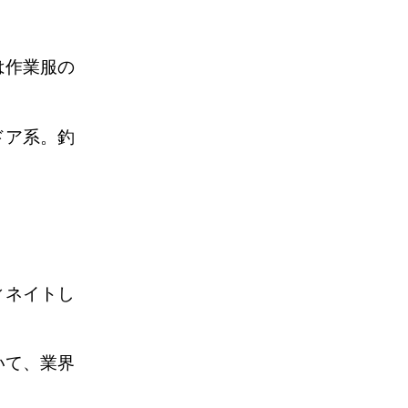
は作業服の
ドア系。釣
です。
ィネイトし
いて、業界