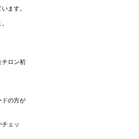
ています。
よ。
モチロン初
ードの方が
かチェッ