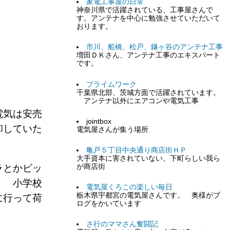
家電工事屋の日常
神奈川県で活躍されている、工事屋さんで
す。アンテナを中心に勉強させていただいて
おります。
市川、船橋、松戸、鎌ヶ谷のアンテナ工事
増田ＤＫさん、アンテナ工事のエキスパート
です。
プライムワーク
千葉県北部、茨城方面で活躍されています。
アンテナ以外にエアコンや電気工事
電気は安売
jointbox
卸していた
電気屋さんが集う場所
亀戸５丁目中央通り商店街ＨＰ
大手資本に害されていない、下町らしい我ら
が商店街
ラとかビッ
。 小学校
電気屋くろこの楽しい毎日
栃木県宇都宮の電気屋さんです。 奥様がブ
に行って荷
ログをかいています
さ行のママさん奮闘記