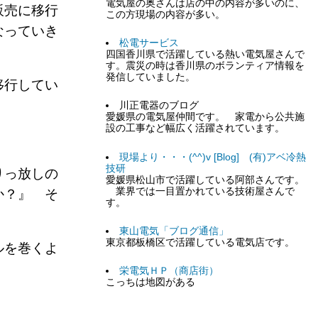
電気屋の奥さんは店の中の内容が多いのに、
販売に移行
この方現場の内容が多い。
なっていき
松電サービス
四国香川県で活躍している熱い電気屋さんで
す。震災の時は香川県のボランティア情報を
発信していました。
移行してい
川正電器のブログ
愛媛県の電気屋仲間です。 家電から公共施
設の工事など幅広く活躍されています。
現場より・・・(^^)v [Blog] (有)アベ冷熱
技研
りっ放しの
愛媛県松山市で活躍している阿部さんです。
業界では一目置かれている技術屋さんで
か？』 そ
す。
東山電気「ブログ通信」
東京都板橋区で活躍している電気店です。
ルを巻くよ
栄電気ＨＰ（商店街）
こっちは地図がある