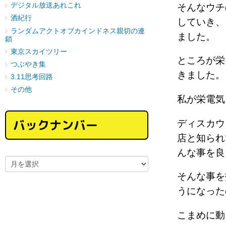
デジタル放送あれこれ
そんなウチ
酒紀行
していき、
ランダムアクトオブカインドネス親切の連
ました。
鎖
東京スカイツリー
ところが栄
つぶやき集
きました
3.11思考回路
その他
私が栄電
バックナンバー
ディスカウ
店と知られ
んな事を良
そんな事を
うになっ
こまめに