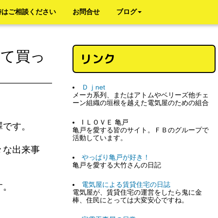
時はご相談ください
お問合せ
ブログ
めて買っ
リンク
Ｄｊnet
メーカ系列、またはアトムやベリーズ他チェ
ーン組織の垣根を越えた電気屋のための組合
I ＬＯＶＥ 亀戸
澤です。
亀戸を愛する皆のサイト。ＦＢのグループで
活動しています。
々な出来事
やっぱり亀戸が好き！
亀戸を愛する大竹さんの日記
電気屋による賃貸住宅の日誌
ます。
電気屋が、賃貸住宅の運営をしたら鬼に金
棒、住民にとっては大変安心ですね。