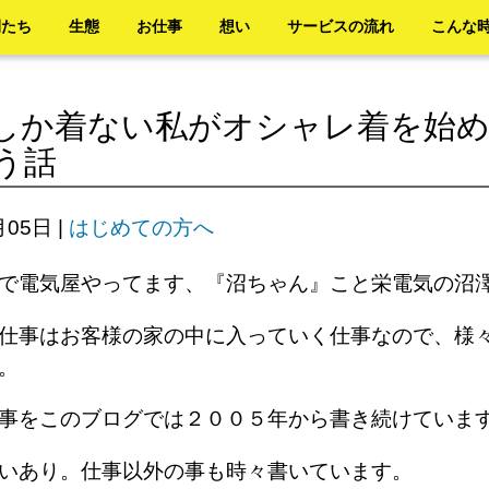
間たち
生態
お仕事
想い
サービスの流れ
こんな
しか着ない私がオシャレ着を始
う話
月05日
|
はじめての方へ
で電気屋やってます、『沼ちゃん』こと栄電気の沼
仕事はお客様の家の中に入っていく仕事なので、様
す。
来事をこのブログでは２００５年から書き続けてい
笑いあり。仕事以外の事も時々書いています。