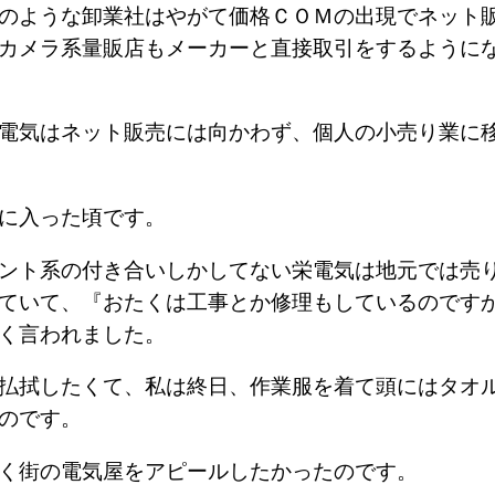
のような卸業社はやがて価格ＣＯＭの出現でネット
カメラ系量販店もメーカーと直接取引をするように
電気はネット販売には向かわず、個人の小売り業に
。
気に入った頃です。
ント系の付き合いしかしてない栄電気は地元では売
ていて、『おたくは工事とか修理もしているのです
く言われました。
払拭したくて、私は終日、作業服を着て頭にはタオ
たのです。
動く街の電気屋をアピールしたかったのです。