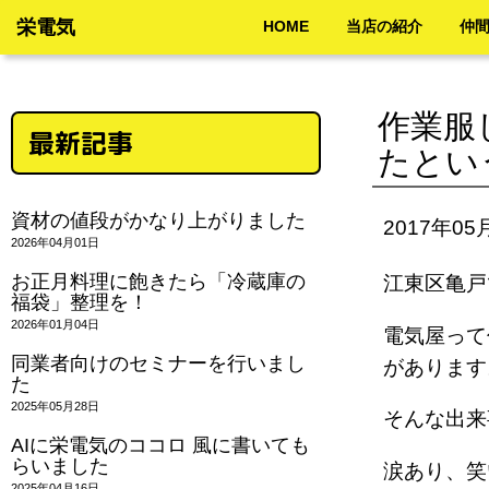
栄電気
HOME
当店の紹介
仲
作業服
最新記事
たとい
資材の値段がかなり上がりました
2017年05
2026年04月01日
お正月料理に飽きたら「冷蔵庫の
江東区亀戸
福袋」整理を！
2026年01月04日
電気屋って
同業者向けのセミナーを行いまし
がありま
た
2025年05月28日
そんな出
AIに栄電気のココロ 風に書いても
らいました
涙あり、
2025年04月16日