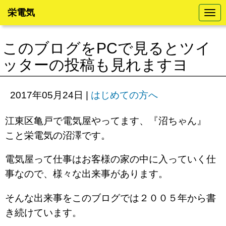
栄電気
N
a
v
i
このブログをPCで見るとツイ
g
a
ッターの投稿も見れますヨ
t
i
o
n
2017年05月24日
|
はじめての方へ
江東区亀戸で電気屋やってます、『沼ちゃん』
こと栄電気の沼澤です。
電気屋って仕事はお客様の家の中に入っていく仕
事なので、様々な出来事があります。
そんな出来事をこのブログでは２００５年から書
き続けています。