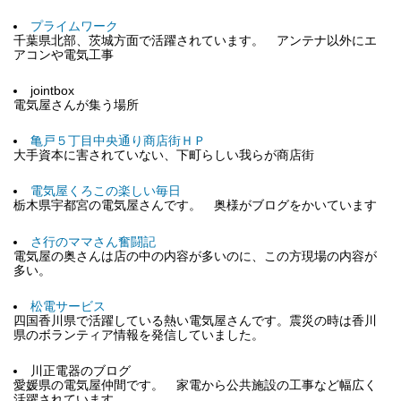
プライムワーク
千葉県北部、茨城方面で活躍されています。 アンテナ以外にエ
アコンや電気工事
jointbox
電気屋さんが集う場所
亀戸５丁目中央通り商店街ＨＰ
大手資本に害されていない、下町らしい我らが商店街
電気屋くろこの楽しい毎日
栃木県宇都宮の電気屋さんです。 奥様がブログをかいています
さ行のママさん奮闘記
電気屋の奥さんは店の中の内容が多いのに、この方現場の内容が
多い。
松電サービス
四国香川県で活躍している熱い電気屋さんです。震災の時は香川
県のボランティア情報を発信していました。
川正電器のブログ
愛媛県の電気屋仲間です。 家電から公共施設の工事など幅広く
活躍されています。