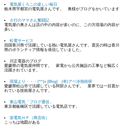
電気屋くろこの楽しい毎日
栃木県宇都宮の電気屋さんです。 奥様がブログをかいています
さ行のママさん奮闘記
電気屋の奥さんは店の中の内容が多いのに、この方現場の内容が
多い。
松電サービス
四国香川県で活躍している熱い電気屋さんです。震災の時は香川
県のボランティア情報を発信していました。
川正電器のブログ
愛媛県の電気屋仲間です。 家電から公共施設の工事など幅広く
活躍されています。
現場より・・・(^^)v [Blog] (有)アベ冷熱技研
愛媛県松山市で活躍している阿部さんです。 業界では一目置か
れている技術屋さんです。
東山電気「ブログ通信」
東京都板橋区で活躍している電気店です。
栄電気ＨＰ（商店街）
こっちは地図がある