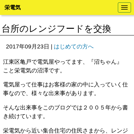
栄電気
N
a
v
i
台所のレンジフードを交換
g
a
t
i
2017年09月23日
|
はじめての方へ
o
n
江東区亀戸で電気屋やってます、『沼ちゃん』
こと栄電気の沼澤です。
電気屋って仕事はお客様の家の中に入っていく仕
事なので、様々な出来事があります。
そんな出来事をこのブログでは２００５年から書
き続けています。
栄電気から近い集合住宅の住民さまから、レンジ