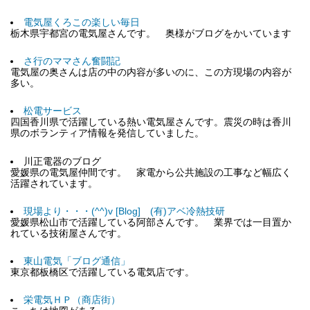
電気屋くろこの楽しい毎日
栃木県宇都宮の電気屋さんです。 奥様がブログをかいています
さ行のママさん奮闘記
電気屋の奥さんは店の中の内容が多いのに、この方現場の内容が
多い。
松電サービス
四国香川県で活躍している熱い電気屋さんです。震災の時は香川
県のボランティア情報を発信していました。
川正電器のブログ
愛媛県の電気屋仲間です。 家電から公共施設の工事など幅広く
活躍されています。
現場より・・・(^^)v [Blog] (有)アベ冷熱技研
愛媛県松山市で活躍している阿部さんです。 業界では一目置か
れている技術屋さんです。
東山電気「ブログ通信」
東京都板橋区で活躍している電気店です。
栄電気ＨＰ（商店街）