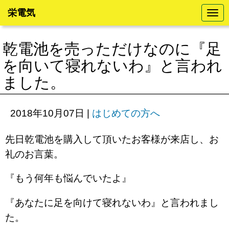
栄電気
N
a
v
i
乾電池を売っただけなのに『足
g
a
を向いて寝れないわ』と言われ
t
i
ました。
o
n
2018年10月07日
|
はじめての方へ
先日乾電池を購入して頂いたお客様が来店し、お
礼のお言葉。
『もう何年も悩んでいたよ』
『あなたに足を向けて寝れないわ』と言われまし
た。