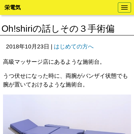
栄電気
N
a
v
i
Oh!shiriの話しその３手術偏
g
a
t
i
2018年10月23日
|
はじめての方へ
o
n
高級マッサージ店にあるような施術台。
うつ伏せになった時に、両腕がバンザイ状態でも
腕が置いておけるような施術台。