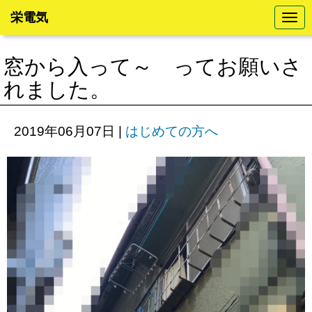
栄電気
N
a
v
i
窓から入って～ ってお願いさ
g
a
れました。
t
i
o
n
2019年06月07日
|
はじめての方へ