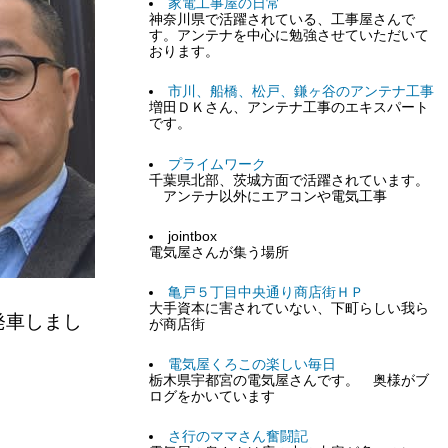
家電工事屋の日常
神奈川県で活躍されている、工事屋さんで
す。アンテナを中心に勉強させていただいて
おります。
市川、船橋、松戸、鎌ヶ谷のアンテナ工事
増田ＤＫさん、アンテナ工事のエキスパート
です。
プライムワーク
千葉県北部、茨城方面で活躍されています。
アンテナ以外にエアコンや電気工事
jointbox
電気屋さんが集う場所
亀戸５丁目中央通り商店街ＨＰ
大手資本に害されていない、下町らしい我ら
発車しまし
が商店街
電気屋くろこの楽しい毎日
栃木県宇都宮の電気屋さんです。 奥様がブ
ログをかいています
さ行のママさん奮闘記