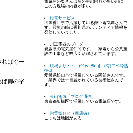
電気屋の奥さんは店の中の内容が多いのに、
この方現場の内容が多い。
松電サービス
四国香川県で活躍している熱い電気屋さんで
す。震災の時は香川県のボランティア情報を
発信していました。
川正電器のブログ
愛媛県の電気屋仲間です。 家電から公共施
設の工事など幅広く活躍されています。
べればぐー
現場より・・・(^^)v [Blog] (有)アベ冷熱
技研
愛媛県松山市で活躍している阿部さんです。
業界では一目置かれている技術屋さんで
れば御の字
す。
東山電気「ブログ通信」
場。
東京都板橋区で活躍している電気店です。
栄電気ＨＰ（商店街）
こっちは地図がある