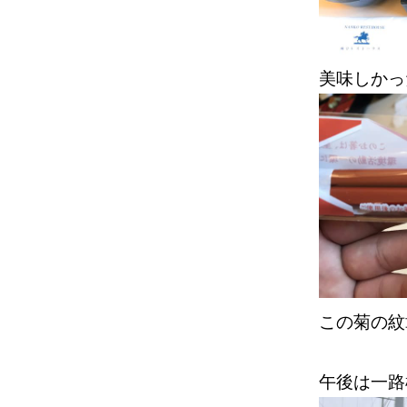
美味しか
この菊の紋
午後は一