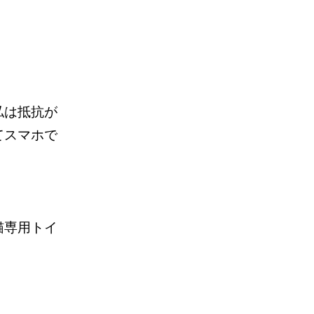
私は抵抗が
てスマホで
猫専用トイ