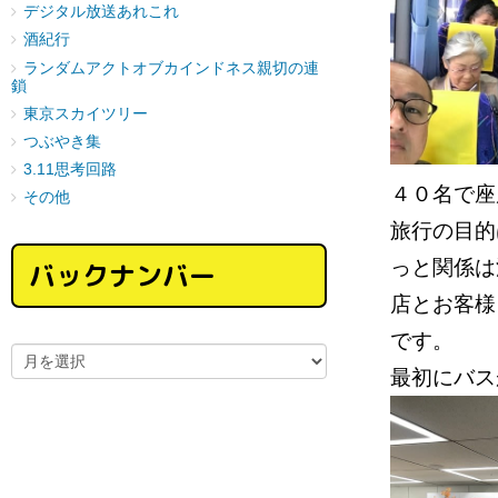
デジタル放送あれこれ
酒紀行
ランダムアクトオブカインドネス親切の連
鎖
東京スカイツリー
つぶやき集
3.11思考回路
４０名で座
その他
旅行の目的
っと関係
バックナンバー
店とお客様
です。
最初にバ