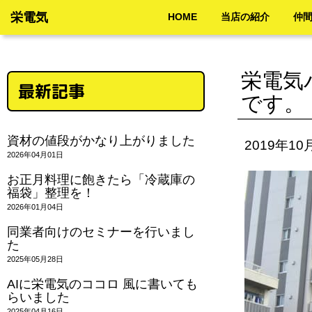
栄電気
HOME
当店の紹介
仲
栄電気
最新記事
です。
資材の値段がかなり上がりました
2019年10
2026年04月01日
お正月料理に飽きたら「冷蔵庫の
福袋」整理を！
2026年01月04日
同業者向けのセミナーを行いまし
た
2025年05月28日
AIに栄電気のココロ 風に書いても
らいました
2025年04月16日