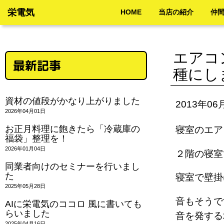
栄電気
HOME
当店の紹介
仲
エアコ
最新記事
種にし
資材の値段がかなり上がりました
2013年06
2026年04月01日
お正月料理に飽きたら「冷蔵庫の
寝室のエ
福袋」整理を！
2026年01月04日
２階の寝
同業者向けのセミナーを行いまし
た
寝室で壁
2025年05月28日
音もそうで
AIに栄電気のココロ 風に書いても
らいました
音を発する
2025年04月16日