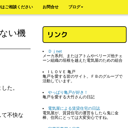
時はご相談ください
お問合せ
ブログ
ない機
リンク
Ｄｊnet
メーカ系列、またはアトムやベリーズ他チェ
ーン組織の垣根を越えた電気屋のための組合
I ＬＯＶＥ 亀戸
亀戸を愛する皆のサイト。ＦＢのグループで
活動しています。
りました。
やっぱり亀戸が好き！
亀戸を愛する大竹さんの日記
電気屋による賃貸住宅の日誌
電気屋が、賃貸住宅の運営をしたら鬼に金
して不快な
棒、住民にとっては大変安心ですね。