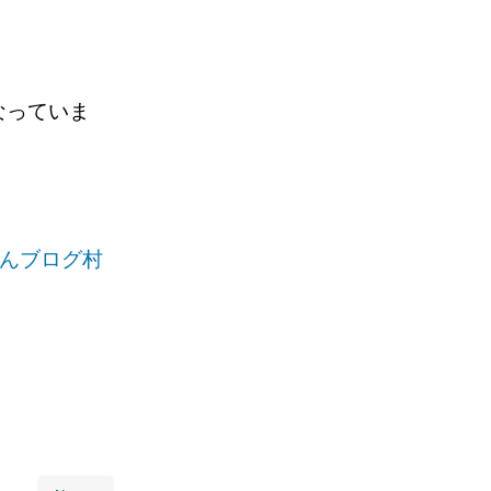
なっていま
。
んブログ村