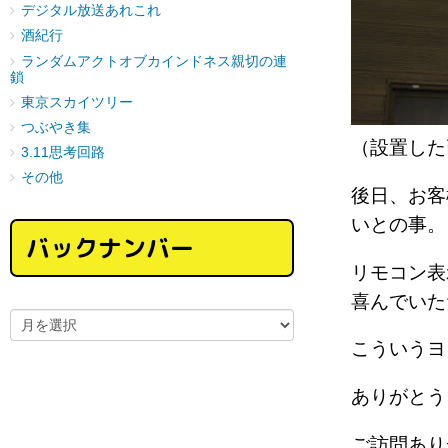
デジタル放送あれこれ
酒紀行
ランダムアクトオブカインドネス親切の連
鎖
東京スカイツリー
つぶやき集
（設置した
3.11思考回路
その他
後日、お客
いとの事。
バックナンバー
リモコン表
喜んでい
こういう
ありがとう
ご訪問あり