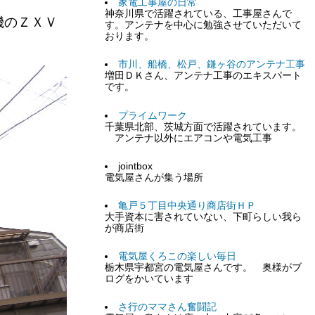
家電工事屋の日常
神奈川県で活躍されている、工事屋さんで
機のＺＸＶ
す。アンテナを中心に勉強させていただいて
おります。
市川、船橋、松戸、鎌ヶ谷のアンテナ工事
増田ＤＫさん、アンテナ工事のエキスパート
です。
プライムワーク
千葉県北部、茨城方面で活躍されています。
アンテナ以外にエアコンや電気工事
jointbox
電気屋さんが集う場所
亀戸５丁目中央通り商店街ＨＰ
大手資本に害されていない、下町らしい我ら
が商店街
電気屋くろこの楽しい毎日
栃木県宇都宮の電気屋さんです。 奥様がブ
ログをかいています
さ行のママさん奮闘記