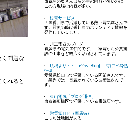
電気屋の奥さんは店の中の内容が多いのに、
この方現場の内容が多い。
松電サービス
四国香川県で活躍している熱い電気屋さんで
す。震災の時は香川県のボランティア情報を
発信していました。
川正電器のブログ
愛媛県の電気屋仲間です。 家電から公共施
設の工事など幅広く活躍されています。
全く問題な
現場より・・・(^^)v [Blog] (有)アベ冷熱
技研
愛媛県松山市で活躍している阿部さんです。
てくれると
業界では一目置かれている技術屋さんで
す。
東山電気「ブログ通信」
東京都板橋区で活躍している電気店です。
栄電気ＨＰ（商店街）
こっちは地図がある