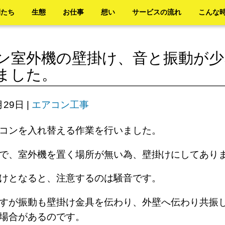
間たち
生態
お仕事
想い
サービスの流れ
こんな
ン室外機の壁掛け、音と振動が少
ました。
月29日
|
エアコン工事
アコンを入れ替える作業を行いました。
室で、室外機を置く場所が無い為、壁掛けにしてあ
掛けとなると、注意するのは騒音です。
すが振動も壁掛け金具を伝わり、外壁へ伝わり共振
場合があるのです。