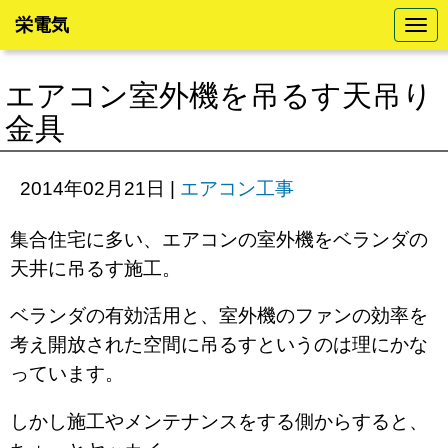
栄電気
N
a
v
i
エアコン室外機を吊るす天吊り
g
a
金具
t
i
o
n
2014年02月21日
|
エアコン工事
集合住宅に多い、エアコンの室外機をベランダの
天井に吊るす施工。
ベランダの有効活用と、室外機のファンの効率を
考え開放された空間に吊るすというのは理にかな
っています。
しかし施工やメンテナンスをする側からすると、