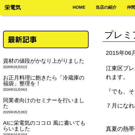
栄電気
HOME
当店の紹介
仲
プレミ
最新記事
2015年06
資材の値段がかなり上がりました
2026年04月01日
江東区プレ
れます。
お正月料理に飽きたら「冷蔵庫の
福袋」整理を！
2026年01月04日
『でも、
同業者向けのセミナーを行いまし
７月になれ
た
2025年05月28日
AIに栄電気のココロ 風に書いても
らいました
真夏の熱帯
2025年04月16日