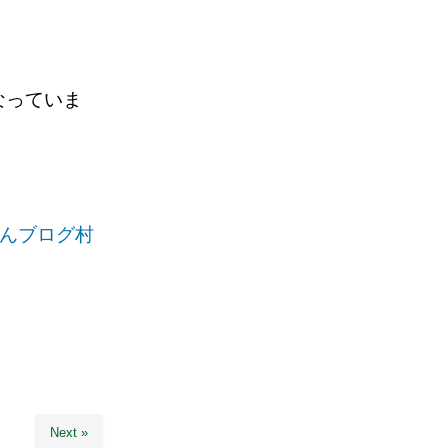
なっていま
。
んブログ村
Next »