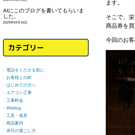
ます。
AIにこのブログを書いてもらいま
した。
そこで、栄
2025年04月16日
商品券を
今回のお客
カテゴリー
電話をくださる前に
お客様との絆
はじめての方へ
エアコン工事
工事料金
Weblog
工具・道具
商品案内
休日の過ごし方