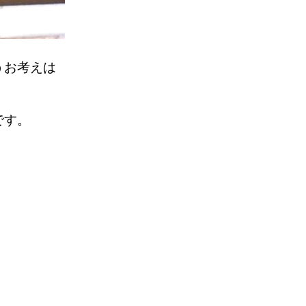
うお考えは
うです。
た。