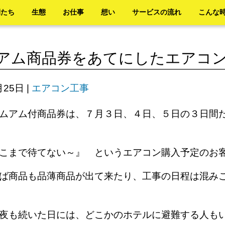
間たち
生態
お仕事
想い
サービスの流れ
こんな
アム商品券をあてにしたエアコ
月25日
|
エアコン工事
ムアム付商品券は、７月３日、４日、５日の３日間
そこまで待てない～』 というエアコン購入予定の
ば商品も品薄商品が出て来たり、工事の日程は混み
夜も続いた日には、どこかのホテルに避難する人も