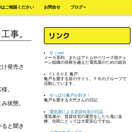
時はご相談ください
お問合せ
ブログ
ン工事。
リンク
Ｄｊnet
メーカ系列、またはアトムやベリーズ他チェ
ーン組織の垣根を越えた電気屋のための組合
だけ発売さ
I ＬＯＶＥ 亀戸
亀戸を愛する皆のサイト。ＦＢのグループで
活動しています。
お客様。
やっぱり亀戸が好き！
亀戸を愛する大竹さんの日記
こみ状態。
電気屋による賃貸住宅の日誌
電気屋が、賃貸住宅の運営をしたら鬼に金
棒、住民にとっては大変安心ですね。
いると聞き