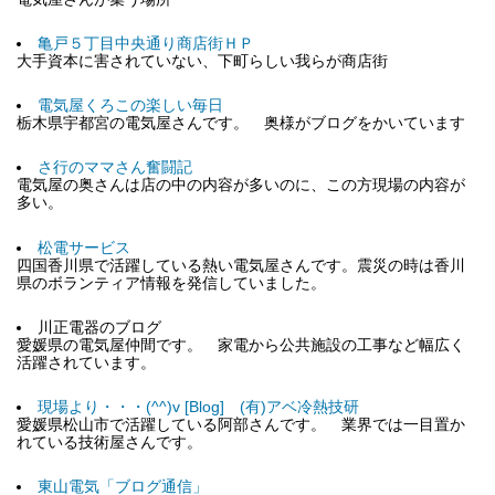
亀戸５丁目中央通り商店街ＨＰ
大手資本に害されていない、下町らしい我らが商店街
電気屋くろこの楽しい毎日
栃木県宇都宮の電気屋さんです。 奥様がブログをかいています
さ行のママさん奮闘記
電気屋の奥さんは店の中の内容が多いのに、この方現場の内容が
多い。
松電サービス
四国香川県で活躍している熱い電気屋さんです。震災の時は香川
県のボランティア情報を発信していました。
川正電器のブログ
愛媛県の電気屋仲間です。 家電から公共施設の工事など幅広く
活躍されています。
現場より・・・(^^)v [Blog] (有)アベ冷熱技研
愛媛県松山市で活躍している阿部さんです。 業界では一目置か
れている技術屋さんです。
東山電気「ブログ通信」