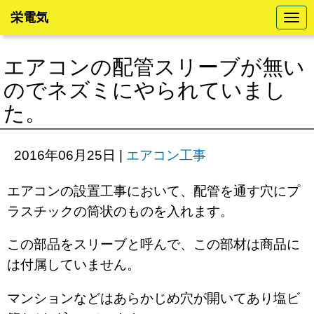
栄電気
N
a
v
i
エアコンの配管スリーブが無い
g
a
のでネズミにやられていまし
t
i
た。
o
n
2016年06月25日
|
エアコン工事
エアコンの設置工事において、配管を通す穴にプ
ラスチックの筒状のものを入れます。
この部品をスリーブと呼んで、この部材は商品に
は付属していません。
マンションなどはあらかじめ穴が開いてあり塩ビ