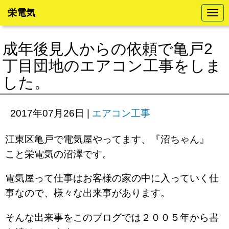
栄電気
N
a
v
i
成年後見人からの依頼で亀戸2
g
a
丁目団地のエアコン工事をしま
t
i
した。
o
n
2017年07月26日
|
エアコン工事
江東区亀戸で電気屋やってます、『沼ちゃん』
こと栄電気の沼澤です。
電気屋って仕事はお客様の家の中に入っていく仕
事なので、様々な出来事があります。
そんな出来事をこのブログでは２００５年から書