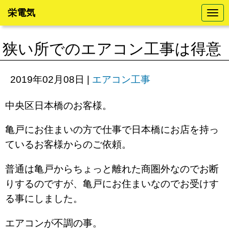
栄電気
N
a
v
i
狭い所でのエアコン工事は得意
g
a
t
i
2019年02月08日
|
エアコン工事
o
n
中央区日本橋のお客様。
亀戸にお住まいの方で仕事で日本橋にお店を持っ
ているお客様からのご依頼。
普通は亀戸からちょっと離れた商圏外なのでお断
りするのですが、亀戸にお住まいなのでお受けす
る事にしました。
エアコンが不調の事。