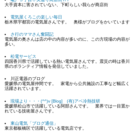
大手資本に害されていない、下町らしい我らが商店街
電気屋くろこの楽しい毎日
栃木県宇都宮の電気屋さんです。 奥様がブログをかいています
さ行のママさん奮闘記
電気屋の奥さんは店の中の内容が多いのに、この方現場の内容が
多い。
松電サービス
四国香川県で活躍している熱い電気屋さんです。震災の時は香川
県のボランティア情報を発信していました。
川正電器のブログ
愛媛県の電気屋仲間です。 家電から公共施設の工事など幅広く
活躍されています。
現場より・・・(^^)v [Blog] (有)アベ冷熱技研
愛媛県松山市で活躍している阿部さんです。 業界では一目置か
れている技術屋さんです。
東山電気「ブログ通信」
東京都板橋区で活躍している電気店です。