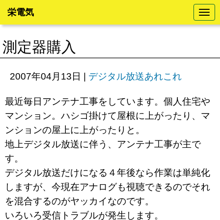
栄電気
N
a
v
i
測定器購入
g
a
t
i
2007年04月13日
|
デジタル放送あれこれ
o
n
最近毎日アンテナ工事をしています。個人住宅や
マンション。ハシゴ掛けて屋根に上がったり、マ
ンションの屋上に上がったりと。
地上デジタル放送に伴う、アンテナ工事が主で
す。
デジタル放送だけになる４年後なら作業は単純化
しますが、今現在アナログも視聴できるのでそれ
を混合するのがヤッカイなのです。
いろいろ受信トラブルが発生します。