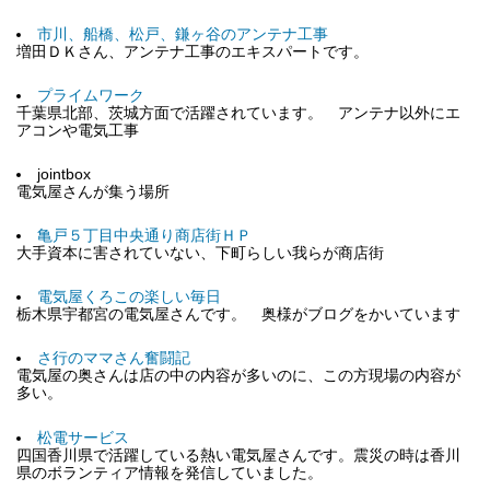
市川、船橋、松戸、鎌ヶ谷のアンテナ工事
増田ＤＫさん、アンテナ工事のエキスパートです。
プライムワーク
千葉県北部、茨城方面で活躍されています。 アンテナ以外にエ
アコンや電気工事
jointbox
電気屋さんが集う場所
亀戸５丁目中央通り商店街ＨＰ
大手資本に害されていない、下町らしい我らが商店街
電気屋くろこの楽しい毎日
栃木県宇都宮の電気屋さんです。 奥様がブログをかいています
さ行のママさん奮闘記
電気屋の奥さんは店の中の内容が多いのに、この方現場の内容が
多い。
松電サービス
四国香川県で活躍している熱い電気屋さんです。震災の時は香川
県のボランティア情報を発信していました。