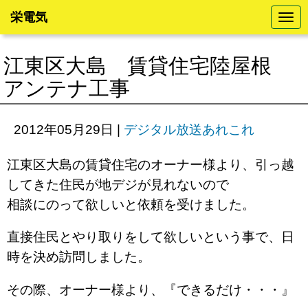
栄電気
N
a
v
i
江東区大島 賃貸住宅陸屋根
g
a
アンテナ工事
t
i
o
n
2012年05月29日
|
デジタル放送あれこれ
江東区大島の賃貸住宅のオーナー様より、引っ越
してきた住民が地デジが見れないので
相談にのって欲しいと依頼を受けました。
直接住民とやり取りをして欲しいという事で、日
時を決め訪問しました。
その際、オーナー様より、『できるだけ・・・』