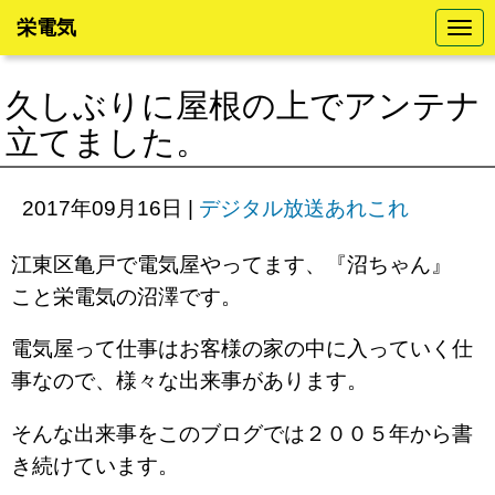
栄電気
N
a
v
i
久しぶりに屋根の上でアンテナ
g
a
立てました。
t
i
o
n
2017年09月16日
|
デジタル放送あれこれ
江東区亀戸で電気屋やってます、『沼ちゃん』
こと栄電気の沼澤です。
電気屋って仕事はお客様の家の中に入っていく仕
事なので、様々な出来事があります。
そんな出来事をこのブログでは２００５年から書
き続けています。