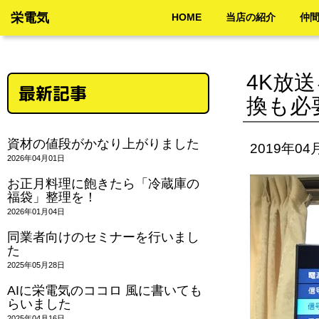
栄電気
HOME
当店の紹介
仲
4K放
最新記事
換も必
資材の値段がかなり上がりました
2019年04
2026年04月01日
お正月料理に飽きたら「冷蔵庫の
福袋」整理を！
2026年01月04日
同業者向けのセミナーを行いまし
た
2025年05月28日
AIに栄電気のココロ 風に書いても
らいました
2025年04月16日