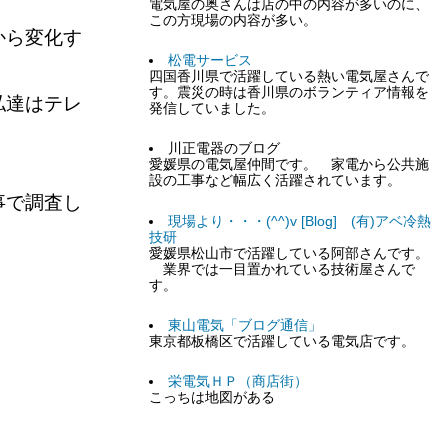
電気屋の奥さんは店の中の内容が多いのに、
この方現場の内容が多い。
から変化す
松電サービス
四国香川県で活躍している熱い電気屋さんで
す。震災の時は香川県のボランティア情報を
私達はテレ
発信していました。
川正電器のブログ
愛媛県の電気屋仲間です。 家電から公共施
設の工事など幅広く活躍されています。
事で調査し
現場より・・・(^^)v [Blog] (有)アベ冷熱
技研
愛媛県松山市で活躍している阿部さんです。
業界では一目置かれている技術屋さんで
す。
東山電気「ブログ通信」
東京都板橋区で活躍している電気店です。
栄電気ＨＰ（商店街）
こっちは地図がある