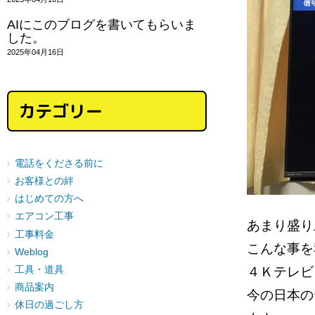
AIにこのブログを書いてもらいま
した。
2025年04月16日
カテゴリー
電話をくださる前に
お客様との絆
はじめての方へ
エアコン工事
あまり盛
工事料金
こんな事
Weblog
４Ｋテレ
工具・道具
商品案内
今の日本の
休日の過ごし方