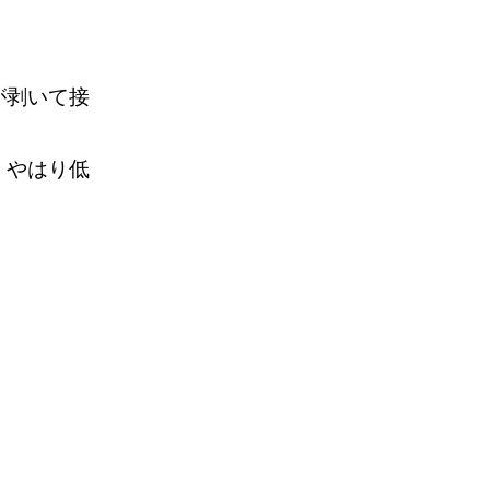
が剥いて接
。
、やはり低