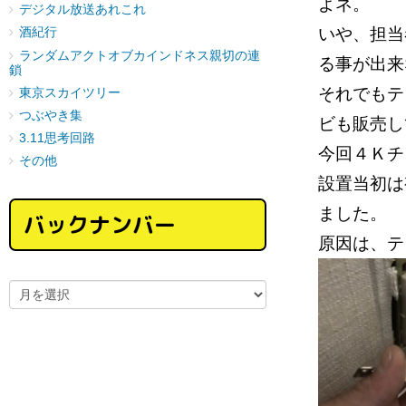
よネ。
デジタル放送あれこれ
いや、担当
酒紀行
ランダムアクトオブカインドネス親切の連
る事が出
鎖
それでもテ
東京スカイツリー
つぶやき集
ビも販売
3.11思考回路
今回４Ｋチ
その他
設置当初は
ました。
バックナンバー
原因は、