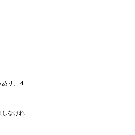
ろあり、４
換しなけれ
。