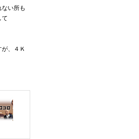
れない所も
して
すが、４Ｋ