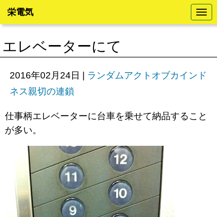
栄電気
N
a
v
i
エレベーターにて
g
a
t
i
2016年02月24日
|
ランダムアクトオブカインド
o
n
ネス親切の連鎖
仕事柄エレベーターに台車を乗せて納品すること
が多い。