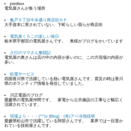
jointbox
電気屋さんが集う場所
亀戸５丁目中央通り商店街ＨＰ
大手資本に害されていない、下町らしい我らが商店街
電気屋くろこの楽しい毎日
栃木県宇都宮の電気屋さんです。 奥様がブログをかいています
さ行のママさん奮闘記
電気屋の奥さんは店の中の内容が多いのに、この方現場の内容が
多い。
松電サービス
四国香川県で活躍している熱い電気屋さんです。震災の時は香川
県のボランティア情報を発信していました。
川正電器のブログ
愛媛県の電気屋仲間です。 家電から公共施設の工事など幅広く
活躍されています。
現場より・・・(^^)v [Blog] (有)アベ冷熱技研
愛媛県松山市で活躍している阿部さんです。 業界では一目置か
れている技術屋さんです。