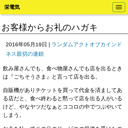
栄電気
N
a
v
i
お客様からお礼のハガキ
g
a
t
i
2016年05月19日
|
ランダムアクトオブカインド
o
n
ネス親切の連鎖
飲み屋さんでも、食べ物屋さんでも店を出るとき
は『ごちそうさま』と言って店を出る。
自販機がありチケットを買って代金を済ましてあ
る店だと、食べ終わると黙って店を出る人がいる
けど、やなヤツだなぁとココロの中でつぶやいて
しまう。