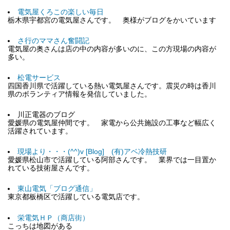
電気屋くろこの楽しい毎日
栃木県宇都宮の電気屋さんです。 奥様がブログをかいています
さ行のママさん奮闘記
電気屋の奥さんは店の中の内容が多いのに、この方現場の内容が
多い。
松電サービス
四国香川県で活躍している熱い電気屋さんです。震災の時は香川
県のボランティア情報を発信していました。
川正電器のブログ
愛媛県の電気屋仲間です。 家電から公共施設の工事など幅広く
活躍されています。
現場より・・・(^^)v [Blog] (有)アベ冷熱技研
愛媛県松山市で活躍している阿部さんです。 業界では一目置か
れている技術屋さんです。
東山電気「ブログ通信」
東京都板橋区で活躍している電気店です。
栄電気ＨＰ（商店街）
こっちは地図がある