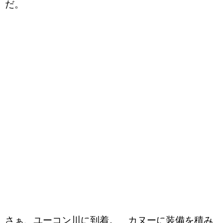
だ。
さぁ、ユーコン川に到着。 カヌーに装備を積み