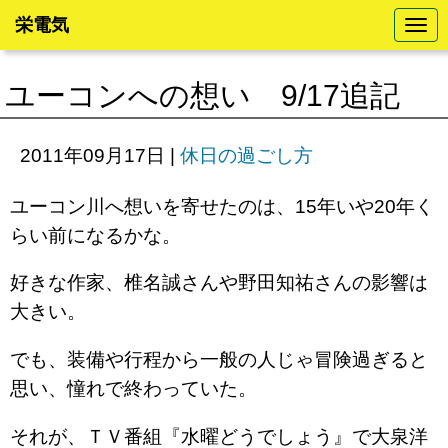
栄電気
N
a
v
i
ユーコンへの想い 9/17追記
g
a
t
i
2011年09月17日
|
休日の過ごし方
o
n
ユーコン川へ想いを寄せたのは、15年いや20年く
らい前になるかな。
好きな作家、椎名誠さんや野田知祐さんの影響は
大きい。
でも、装備や行程から一般の人じゃ冒険過ぎると
思い、憧れで終わっていた。
それが、ＴＶ番組『水曜どうでしょう』で大泉洋