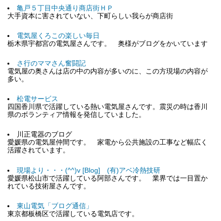
亀戸５丁目中央通り商店街ＨＰ
大手資本に害されていない、下町らしい我らが商店街
電気屋くろこの楽しい毎日
栃木県宇都宮の電気屋さんです。 奥様がブログをかいています
さ行のママさん奮闘記
電気屋の奥さんは店の中の内容が多いのに、この方現場の内容が
多い。
松電サービス
四国香川県で活躍している熱い電気屋さんです。震災の時は香川
県のボランティア情報を発信していました。
川正電器のブログ
愛媛県の電気屋仲間です。 家電から公共施設の工事など幅広く
活躍されています。
現場より・・・(^^)v [Blog] (有)アベ冷熱技研
愛媛県松山市で活躍している阿部さんです。 業界では一目置か
れている技術屋さんです。
東山電気「ブログ通信」
東京都板橋区で活躍している電気店です。