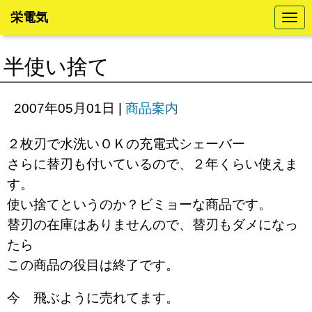
栄電気
N
a
v
i
半使い捨て
g
a
t
i
2007年05月01日
|
商品案内
o
n
２枚刃で水洗いＯＫの充電式シェーバー
さらに替刃も付いているので、２年くらい使えま
す。
使い捨てというのか？ビミョーな商品です。
替刃の在庫はありませんので、替刃もダメになっ
たら
この商品の役目は終了です。
今 飛ぶように売れてます。