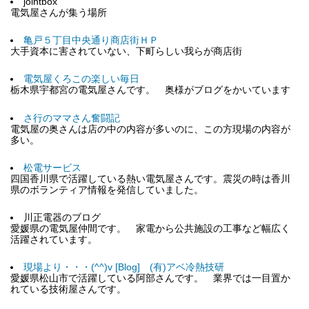
jointbox
電気屋さんが集う場所
亀戸５丁目中央通り商店街ＨＰ
大手資本に害されていない、下町らしい我らが商店街
電気屋くろこの楽しい毎日
栃木県宇都宮の電気屋さんです。 奥様がブログをかいています
さ行のママさん奮闘記
電気屋の奥さんは店の中の内容が多いのに、この方現場の内容が
多い。
松電サービス
四国香川県で活躍している熱い電気屋さんです。震災の時は香川
県のボランティア情報を発信していました。
川正電器のブログ
愛媛県の電気屋仲間です。 家電から公共施設の工事など幅広く
活躍されています。
現場より・・・(^^)v [Blog] (有)アベ冷熱技研
愛媛県松山市で活躍している阿部さんです。 業界では一目置か
れている技術屋さんです。