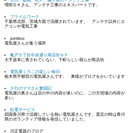
市川、船橋、松戸、鎌ヶ谷のアンテナ工事
増田ＤＫさん、アンテナ工事のエキスパートです。
プライムワーク
千葉県北部、茨城方面で活躍されています。 アンテナ以外にエ
アコンや電気工事
jointbox
電気屋さんが集う場所
亀戸５丁目中央通り商店街ＨＰ
大手資本に害されていない、下町らしい我らが商店街
電気屋くろこの楽しい毎日
栃木県宇都宮の電気屋さんです。 奥様がブログをかいています
さ行のママさん奮闘記
電気屋の奥さんは店の中の内容が多いのに、この方現場の内容が
多い。
松電サービス
四国香川県で活躍している熱い電気屋さんです。震災の時は香川
県のボランティア情報を発信していました。
川正電器のブログ