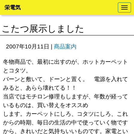
栄電気
N
a
v
i
こたつ展示しました
g
a
t
i
2007年10月11日
|
商品案内
o
n
冬物商品で、最初に出すのが、ホットカーペット
とコタツ。
バーンと敷いて、ドーンと置く。 電源を入れて
みると、あらら壊れてる！！
当店ではモチロン修理もしますが、年数が経って
いるものは、買い替えをオススめ
します。カーペットにしろ、コタツにしろ、これ
からの時期、毎日の生活の中で使っていく物です
から、きれいだと気持ちいいものです。家電とい