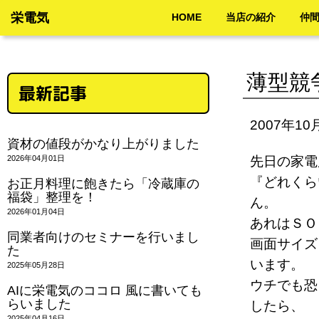
栄電気
HOME
当店の紹介
仲
薄型競
最新記事
2007年10
資材の値段がかなり上がりました
2026年04月01日
先日の家
『どれくら
お正月料理に飽きたら「冷蔵庫の
福袋」整理を！
ん。
2026年01月04日
あれはＳＯ
同業者向けのセミナーを行いまし
画面サイズ
た
います。
2025年05月28日
ウチでも恐
AIに栄電気のココロ 風に書いても
らいました
したら、
2025年04月16日