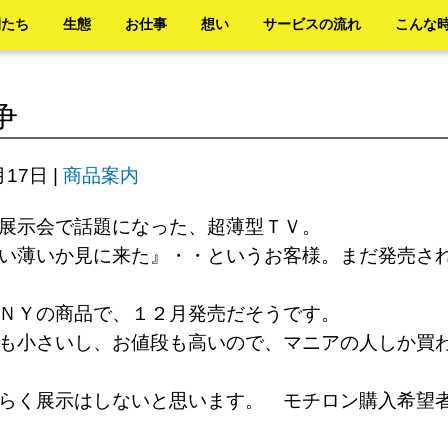
間たち
生態
お仕事
想い
サービスの流れ
こんな
争
月17日
|
商品案内
電展示会で話題になった、超薄型ＴＶ。
い薄いか見に来た』・・というお客様。まだ発売さ
ＮＹの商品で、１２月発売だそうです。
も小さいし、お値段も高いので、マニアの人しか買
らく展示はしないと思います。 モチロン購入希望