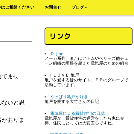
時はご相談ください
お問合せ
ブログ
リンク
Ｄｊnet
メーカ系列、またはアトムやベリーズ他チェ
ーン組織の垣根を越えた電気屋のための組合
I ＬＯＶＥ 亀戸
れてませ
亀戸を愛する皆のサイト。ＦＢのグループで
活動しています。
やっぱり亀戸が好き！
亀戸を愛する大竹さんの日記
わないと思
電気屋による賃貸住宅の日誌
電気屋が、賃貸住宅の運営をしたら鬼に金
者がおりま
棒、住民にとっては大変安心ですね。