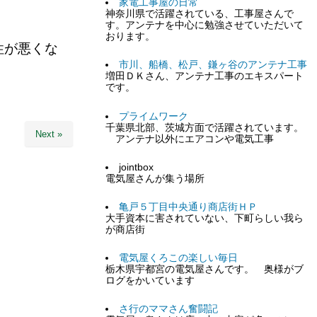
家電工事屋の日常
神奈川県で活躍されている、工事屋さんで
す。アンテナを中心に勉強させていただいて
おります。
性が悪くな
市川、船橋、松戸、鎌ヶ谷のアンテナ工事
増田ＤＫさん、アンテナ工事のエキスパート
。
です。
プライムワーク
千葉県北部、茨城方面で活躍されています。
Next »
アンテナ以外にエアコンや電気工事
jointbox
電気屋さんが集う場所
亀戸５丁目中央通り商店街ＨＰ
大手資本に害されていない、下町らしい我ら
が商店街
電気屋くろこの楽しい毎日
栃木県宇都宮の電気屋さんです。 奥様がブ
ログをかいています
さ行のママさん奮闘記