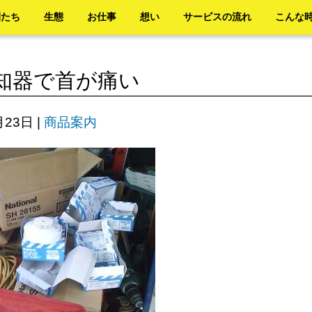
間たち
生態
お仕事
想い
サービスの流れ
こんな
知器で首が痛い
月23日
|
商品案内