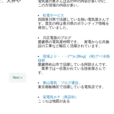
で、天井や
電気屋の奥さんは店の中の内容が多いのに、
この方現場の内容が多い。
松電サービス
四国香川県で活躍している熱い電気屋さんで
す。震災の時は香川県のボランティア情報を
発信していました。
川正電器のブログ
愛媛県の電気屋仲間です。 家電から公共施
設の工事など幅広く活躍されています。
現場より・・・(^^)v [Blog] (有)アベ冷熱
技研
愛媛県松山市で活躍している阿部さんです。
業界では一目置かれている技術屋さんで
す。
Next »
東山電気「ブログ通信」
東京都板橋区で活躍している電気店です。
栄電気ＨＰ（商店街）
こっちは地図がある