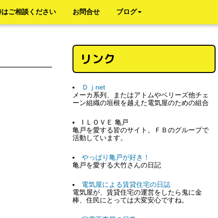
時はご相談ください
お問合せ
ブログ
リンク
Ｄｊnet
メーカ系列、またはアトムやベリーズ他チェ
ーン組織の垣根を越えた電気屋のための組合
I ＬＯＶＥ 亀戸
亀戸を愛する皆のサイト。ＦＢのグループで
活動しています。
やっぱり亀戸が好き！
亀戸を愛する大竹さんの日記
電気屋による賃貸住宅の日誌
電気屋が、賃貸住宅の運営をしたら鬼に金
棒、住民にとっては大変安心ですね。