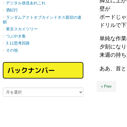
脚立に上が
デジタル放送あれこれ
壁が
酒紀行
ボードじゃ
ランダムアクトオブカインドネス親切の連
鎖
ドリルで下
東京スカイツリー
つぶやき集
単純な作業
3.11思考回路
夕刻になり
その他
来週の持ち
バックナンバー
ああ、首と
« Prev