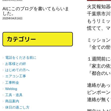
火災報知器
AIにこのブログを書いてもらいま
した。
千葉県市
2025年04月16日
もうリミッ
慌てて、マ
カテゴリー
ミッション
『全ての世
電話をくださる前に
１週間前に
お客様との絆
『家主の依
はじめての方へ
『都合のい
エアコン工事
工事料金
連絡があっ
Weblog
ピンポー
工具・道具
連絡が無
商品案内
休日の過ごし方