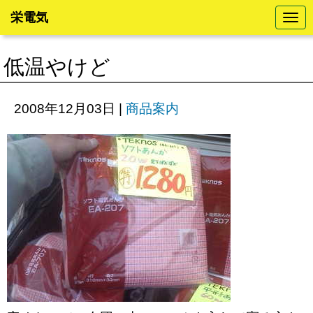
栄電気
N
a
v
i
低温やけど
g
a
t
i
2008年12月03日
|
商品案内
o
n