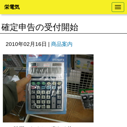
栄電気
N
a
v
i
確定申告の受付開始
g
a
t
i
2010年02月16日
|
商品案内
o
n