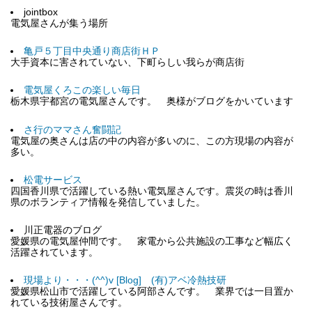
jointbox
電気屋さんが集う場所
亀戸５丁目中央通り商店街ＨＰ
大手資本に害されていない、下町らしい我らが商店街
電気屋くろこの楽しい毎日
栃木県宇都宮の電気屋さんです。 奥様がブログをかいています
さ行のママさん奮闘記
電気屋の奥さんは店の中の内容が多いのに、この方現場の内容が
多い。
松電サービス
四国香川県で活躍している熱い電気屋さんです。震災の時は香川
県のボランティア情報を発信していました。
川正電器のブログ
愛媛県の電気屋仲間です。 家電から公共施設の工事など幅広く
活躍されています。
現場より・・・(^^)v [Blog] (有)アベ冷熱技研
愛媛県松山市で活躍している阿部さんです。 業界では一目置か
れている技術屋さんです。