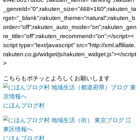
_genreId=”0″;rakuten_size=”468×160″;rakuten_ta
rget=”_blank”;rakuten_theme=”natural”;rakuten_b
order=”off”;rakuten_auto_mode=”on”;rakuten_gen
re_title=”off”;rakuten_recommend=”on”;</script><
script type=”text/javascript” src=”http://xml.affiliate.
rakuten.co.jp/widget/js/rakuten_widget.js”></script
>
こちらもポチッとよろしくお願いします
にほんブログ村
にほんブログ村