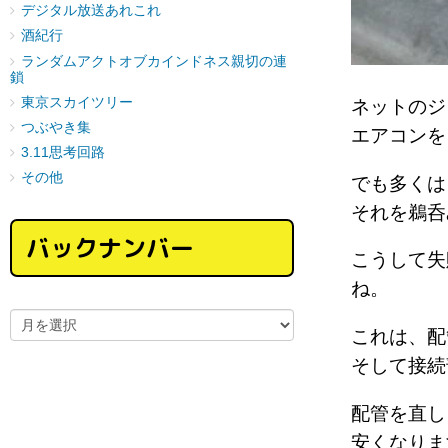
デジタル放送あれこれ
酒紀行
ランダムアクトオブカインドネス親切の連
鎖
東京スカイツリー
ネットの
つぶやき集
エアコン
3.11思考回路
その他
でも多く
それを鵜
バックナンバー
こうして失
ね。
これは、
そして接
配管を直し
安くなり