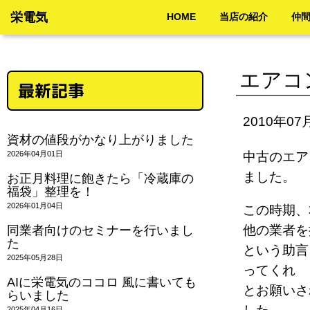
栄電気
HOME
当店の紹介
仲
エアコ
最新記事
2010年07
資材の値段がかなり上がりました
2026年04月01日
中古のエア
ました。
お正月料理に飽きたら「冷蔵庫の
福袋」整理を！
2026年01月04日
この時期、
他の業者を
同業者向けのセミナーを行いまし
た
という助言
2025年05月28日
ってくれ
AIに栄電気のココロ 風に書いても
とお願いさ
らいました
2025年04月16日