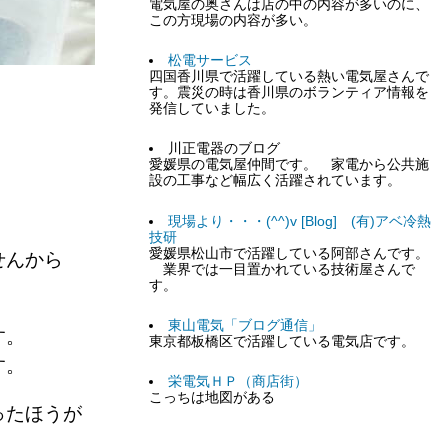
電気屋の奥さんは店の中の内容が多いのに、
この方現場の内容が多い。
松電サービス
四国香川県で活躍している熱い電気屋さんで
す。震災の時は香川県のボランティア情報を
発信していました。
川正電器のブログ
愛媛県の電気屋仲間です。 家電から公共施
。
設の工事など幅広く活躍されています。
現場より・・・(^^)v [Blog] (有)アベ冷熱
技研
愛媛県松山市で活躍している阿部さんです。
せんから
業界では一目置かれている技術屋さんで
す。
東山電気「ブログ通信」
です。
東京都板橋区で活躍している電気店です。
です。
栄電気ＨＰ（商店街）
こっちは地図がある
ったほうが