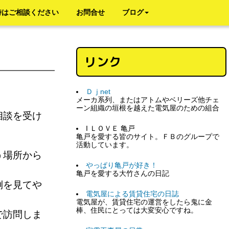
時はご相談ください
お問合せ
ブログ
リンク
Ｄｊnet
メーカ系列、またはアトムやベリーズ他チェ
ーン組織の垣根を越えた電気屋のための組合
相談を受け
I ＬＯＶＥ 亀戸
亀戸を愛する皆のサイト。ＦＢのグループで
活動しています。
う場所から
やっぱり亀戸が好き！
亀戸を愛する大竹さんの日記
倒を見てや
電気屋による賃貸住宅の日誌
電気屋が、賃貸住宅の運営をしたら鬼に金
棒、住民にとっては大変安心ですね。
で訪問しま