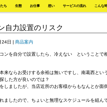
間たち
生態
お仕事
想い
サービスの流れ
こんな
ン自力設置のリスク
月24日
|
商品案内
コンを自分で設置したら、冷えない ということで
本来ならお受けする余裕は無いですし、南葛西とい
探した方が良いのでは？
をしましたが、当店近所のお客様からもなんとか面
れましたので、ちょいと無理なスケジュールを組ん