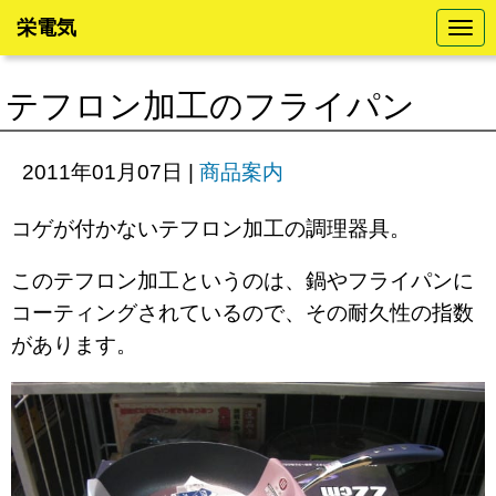
栄電気
N
a
v
i
テフロン加工のフライパン
g
a
t
i
2011年01月07日
|
商品案内
o
n
コゲが付かないテフロン加工の調理器具。
このテフロン加工というのは、鍋やフライパンに
コーティングされているので、その耐久性の指数
があります。