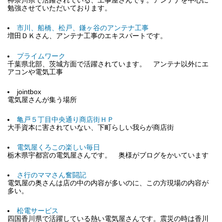
神奈川県で活躍されている、工事屋さんです。アンテナを中心に
勉強させていただいております。
市川、船橋、松戸、鎌ヶ谷のアンテナ工事
増田ＤＫさん、アンテナ工事のエキスパートです。
プライムワーク
千葉県北部、茨城方面で活躍されています。 アンテナ以外にエ
アコンや電気工事
jointbox
電気屋さんが集う場所
亀戸５丁目中央通り商店街ＨＰ
大手資本に害されていない、下町らしい我らが商店街
電気屋くろこの楽しい毎日
栃木県宇都宮の電気屋さんです。 奥様がブログをかいています
さ行のママさん奮闘記
電気屋の奥さんは店の中の内容が多いのに、この方現場の内容が
多い。
松電サービス
四国香川県で活躍している熱い電気屋さんです。震災の時は香川