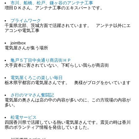
市川、船橋、松戸、鎌ヶ谷のアンテナ工事
増田ＤＫさん、アンテナ工事のエキスパートです。
プライムワーク
千葉県北部、茨城方面で活躍されています。 アンテナ以外にエ
アコンや電気工事
jointbox
電気屋さんが集う場所
亀戸５丁目中央通り商店街ＨＰ
大手資本に害されていない、下町らしい我らが商店街
電気屋くろこの楽しい毎日
栃木県宇都宮の電気屋さんです。 奥様がブログをかいています
さ行のママさん奮闘記
電気屋の奥さんは店の中の内容が多いのに、この方現場の内容が
多い。
松電サービス
四国香川県で活躍している熱い電気屋さんです。震災の時は香川
県のボランティア情報を発信していました。