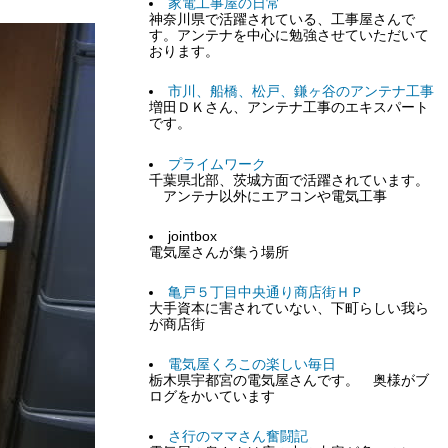
家電工事屋の日常
神奈川県で活躍されている、工事屋さんで
す。アンテナを中心に勉強させていただいて
おります。
市川、船橋、松戸、鎌ヶ谷のアンテナ工事
増田ＤＫさん、アンテナ工事のエキスパート
です。
プライムワーク
千葉県北部、茨城方面で活躍されています。
アンテナ以外にエアコンや電気工事
jointbox
電気屋さんが集う場所
亀戸５丁目中央通り商店街ＨＰ
大手資本に害されていない、下町らしい我ら
が商店街
電気屋くろこの楽しい毎日
栃木県宇都宮の電気屋さんです。 奥様がブ
ログをかいています
さ行のママさん奮闘記