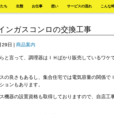
間たち
生態
お仕事
想い
サービスの流れ
こんな
インガスコンロの交換工事
月29日
|
商品案内
らと言って、調理器はＩＨばかり販売しているワケ
スの良さもあるし、集合住宅では電気容量の関係で
ションもあります。
ス機器の設置資格も取得しておりますので、自店工