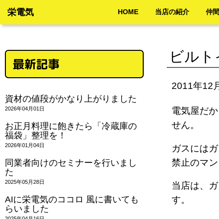
栄電気
HOME
当店の紹介
仲
ビルト
最新記事
2011年12
資材の値段がかなり上がりました
2026年04月01日
電気屋だか
せん。
お正月料理に飽きたら「冷蔵庫の
福袋」整理を！
2026年01月04日
ガスにはガ
禁止のマン
同業者向けのセミナーを行いまし
た
2025年05月28日
当店は、ガ
AIに栄電気のココロ 風に書いても
す。
らいました
2025年04月16日