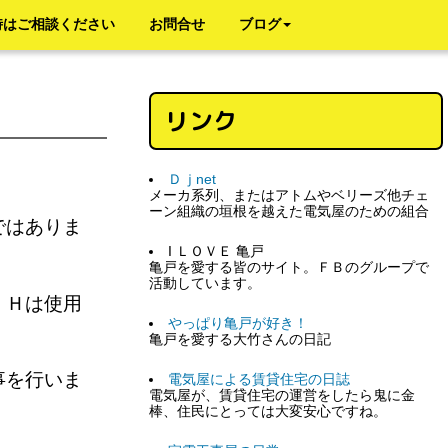
時はご相談ください
お問合せ
ブログ
リンク
Ｄｊnet
メーカ系列、またはアトムやベリーズ他チェ
ーン組織の垣根を越えた電気屋のための組合
ではありま
I ＬＯＶＥ 亀戸
亀戸を愛する皆のサイト。ＦＢのグループで
活動しています。
ＩＨは使用
やっぱり亀戸が好き！
亀戸を愛する大竹さんの日記
事を行いま
電気屋による賃貸住宅の日誌
電気屋が、賃貸住宅の運営をしたら鬼に金
棒、住民にとっては大変安心ですね。