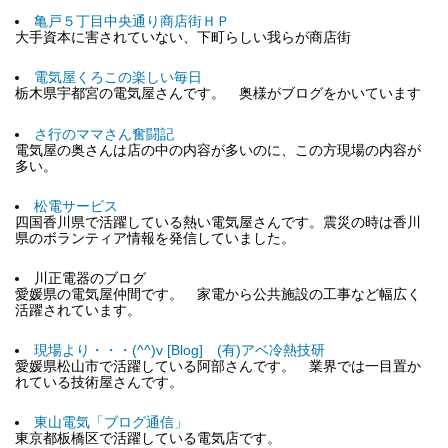
亀戸５丁目中央通り商店街ＨＰ
大手資本に害されていない、下町らしい我らが商店街
電気屋くろこの楽しい毎日
栃木県宇都宮の電気屋さんです。 奥様がブログをかいています
さ行のママさん奮闘記
電気屋の奥さんは店の中の内容が多いのに、この方現場の内容が
多い。
松電サービス
四国香川県で活躍している熱い電気屋さんです。震災の時は香川
県のボランティア情報を発信していました。
川正電器のブログ
愛媛県の電気屋仲間です。 家電から公共施設の工事など幅広く
活躍されています。
現場より・・・(^^)v [Blog] (有)アベ冷熱技研
愛媛県松山市で活躍している阿部さんです。 業界では一目置か
れている技術屋さんです。
東山電気「ブログ通信」
東京都板橋区で活躍している電気店です。