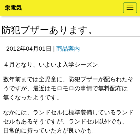
栄電気
N
a
v
i
防犯ブザーあります。
g
a
t
i
2012年04月01日
|
商品案内
o
n
４月となり、いよいよ入学シーズン。
数年前までは全児童に、防犯ブザーが配られたそ
うですが、最近はモロモロの事情で無料配布は
無くなったようです。
なかには、ランドセルに標準装備しているランド
セルもあるそうですが、ランドセル以外でも、
日常的に持っていた方が良いかも。