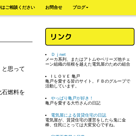
時はご相談ください
お問合せ
ブログ
リンク
Ｄｊnet
メーカ系列、またはアトムやベリーズ他チェ
ーン組織の垣根を越えた電気屋のための組合
 と思って
I ＬＯＶＥ 亀戸
亀戸を愛する皆のサイト。ＦＢのグループで
活動しています。
化石燃料を
やっぱり亀戸が好き！
。
亀戸を愛する大竹さんの日記
電気屋による賃貸住宅の日誌
電気屋が、賃貸住宅の運営をしたら鬼に金
棒、住民にとっては大変安心ですね。