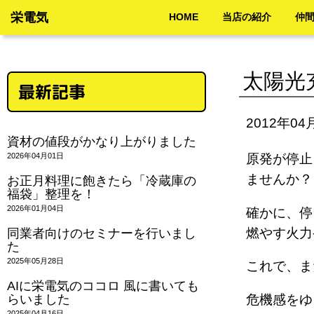
栄電気
HOME
当店の紹介
仲
太陽光
最新記事
2012年04
資材の値段がかなり上がりました
2026年04月01日
原発が停止
ません
お正月料理に飽きたら「冷蔵庫の
福袋」整理を！
2026年01月04日
確かに、停
燃やす火
同業者向けのセミナーを行いまし
た
2025年05月28日
これで、
AIに栄電気のココロ 風に書いても
らいました
危機感を
2025年04月16日