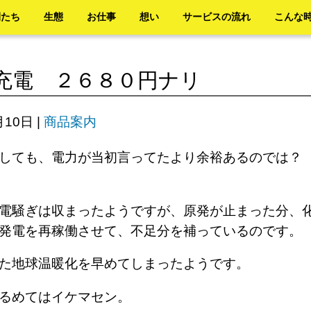
間たち
生態
お仕事
想い
サービスの流れ
こんな
充電 ２６８０円ナリ
月10日
|
商品案内
しても、電力が当初言ってたより余裕あるのでは？
か？
電騒ぎは収まったようですが、原発が止まった分、
力発電を再稼働させて、不足分を補っているのです
また地球温暖化を早めてしまったようです。
ゆるめてはイケマセン。