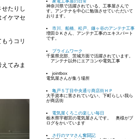
家電工事屋の日常
神奈川県で活躍されている、工事屋さんで
させたりし
す。アンテナを中心に勉強させていただいて
おります。
はイケマセ
市川、船橋、松戸、鎌ヶ谷のアンテナ工事
増田ＤＫさん、アンテナ工事のエキスパート
です。
てもうコリ
プライムワーク
千葉県北部、茨城方面で活躍されています。
アンテナ以外にエアコンや電気工事
考えてみま
jointbox
電気屋さんが集う場所
亀戸５丁目中央通り商店街ＨＰ
大手資本に害されていない、下町らしい我ら
が商店街
電気屋くろこの楽しい毎日
栃木県宇都宮の電気屋さんです。 奥様がブ
ログをかいています
さ行のママさん奮闘記