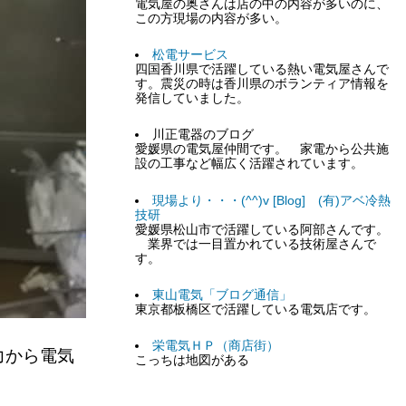
電気屋の奥さんは店の中の内容が多いのに、
この方現場の内容が多い。
松電サービス
四国香川県で活躍している熱い電気屋さんで
す。震災の時は香川県のボランティア情報を
発信していました。
川正電器のブログ
愛媛県の電気屋仲間です。 家電から公共施
設の工事など幅広く活躍されています。
現場より・・・(^^)v [Blog] (有)アベ冷熱
技研
愛媛県松山市で活躍している阿部さんです。
業界では一目置かれている技術屋さんで
す。
東山電気「ブログ通信」
東京都板橋区で活躍している電気店です。
栄電気ＨＰ（商店街）
力から電気
こっちは地図がある