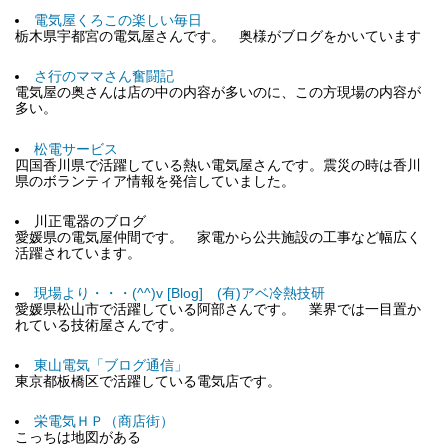
電気屋くろこの楽しい毎日
栃木県宇都宮の電気屋さんです。 奥様がブログをかいています
さ行のママさん奮闘記
電気屋の奥さんは店の中の内容が多いのに、この方現場の内容が
多い。
松電サービス
四国香川県で活躍している熱い電気屋さんです。震災の時は香川
県のボランティア情報を発信していました。
川正電器のブログ
愛媛県の電気屋仲間です。 家電から公共施設の工事など幅広く
活躍されています。
現場より・・・(^^)v [Blog] (有)アベ冷熱技研
愛媛県松山市で活躍している阿部さんです。 業界では一目置か
れている技術屋さんです。
東山電気「ブログ通信」
東京都板橋区で活躍している電気店です。
栄電気ＨＰ（商店街）
こっちは地図がある