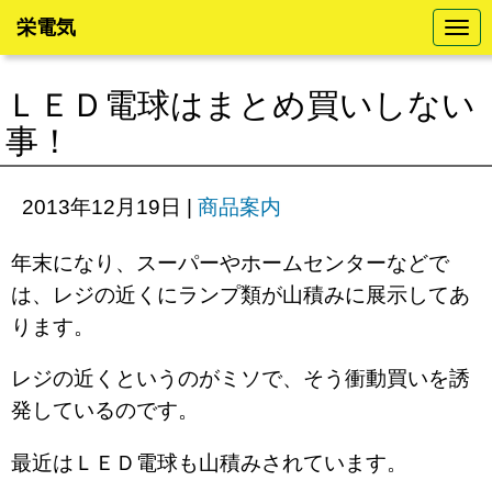
栄電気
N
a
v
i
ＬＥＤ電球はまとめ買いしない
g
a
事！
t
i
o
n
2013年12月19日
|
商品案内
年末になり、スーパーやホームセンターなどで
は、レジの近くにランプ類が山積みに展示してあ
ります。
レジの近くというのがミソで、そう衝動買いを誘
発しているのです。
最近はＬＥＤ電球も山積みされています。