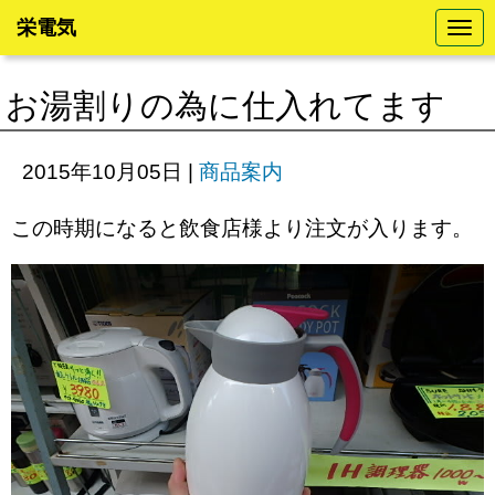
栄電気
N
a
v
i
お湯割りの為に仕入れてます
g
a
t
i
2015年10月05日
|
商品案内
o
n
この時期になると飲食店様より注文が入ります。