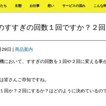
間たち
生態
お仕事
想い
サービスの流れ
こんな
のすすぎの回数１回ですか？２回
月29日
|
商品案内
機において、すすぎの回数を１回や２回に変える事
いは皆さんご存知ですね。
１回か？２回にするか？はどのように決めているの