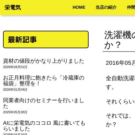
栄電気
HOME
当店の紹介
仲
洗濯機
最新記事
か？
資材の値段がかなり上がりました
2016年05
2026年04月01日
お正月料理に飽きたら「冷蔵庫の
全自動洗濯
福袋」整理を！
す。
2026年01月04日
同業者向けのセミナーを行いまし
それくら
た
2025年05月28日
それでは、
AIに栄電気のココロ 風に書いても
か？
らいました
2025年04月16日