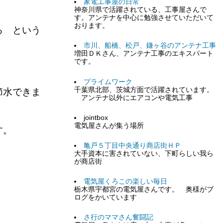
家電工事屋の日常
神奈川県で活躍されている、工事屋さんで
す。アンテナを中心に勉強させていただいて
おります。
る という
市川、船橋、松戸、鎌ヶ谷のアンテナ工事
増田ＤＫさん、アンテナ工事のエキスパート
です。
プライムワーク
千葉県北部、茨城方面で活躍されています。
節水できま
アンテナ以外にエアコンや電気工事
jointbox
電気屋さんが集う場所
す。
亀戸５丁目中央通り商店街ＨＰ
大手資本に害されていない、下町らしい我ら
が商店街
電気屋くろこの楽しい毎日
栃木県宇都宮の電気屋さんです。 奥様がブ
ログをかいています
さ行のママさん奮闘記