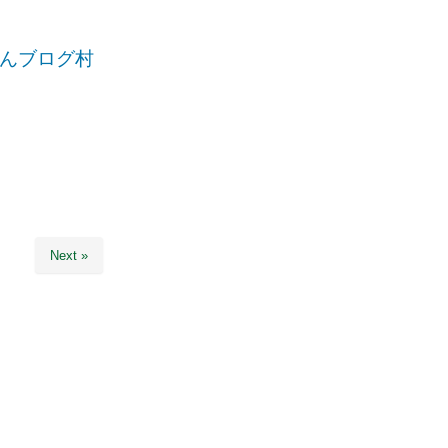
。
んブログ村
Next »