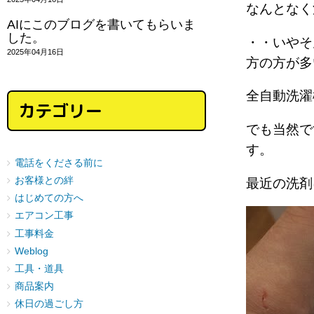
なんとな
AIにこのブログを書いてもらいま
した。
・・いやそ
2025年04月16日
方の方が多
全自動洗濯
カテゴリー
でも当然で
す。
電話をくださる前に
お客様との絆
最近の洗剤
はじめての方へ
エアコン工事
工事料金
Weblog
工具・道具
商品案内
休日の過ごし方