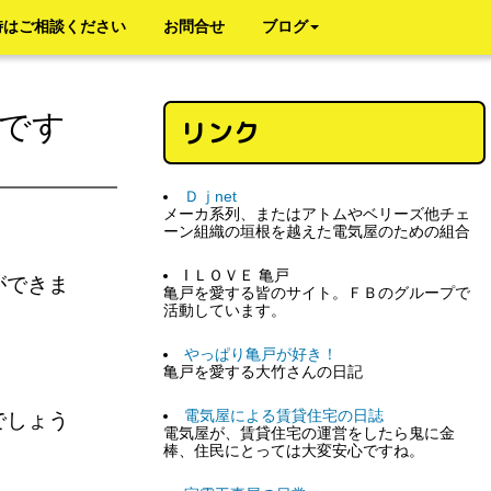
時はご相談ください
お問合せ
ブログ
です
リンク
Ｄｊnet
メーカ系列、またはアトムやベリーズ他チェ
ーン組織の垣根を越えた電気屋のための組合
I ＬＯＶＥ 亀戸
ができま
亀戸を愛する皆のサイト。ＦＢのグループで
活動しています。
やっぱり亀戸が好き！
亀戸を愛する大竹さんの日記
電気屋による賃貸住宅の日誌
でしょう
電気屋が、賃貸住宅の運営をしたら鬼に金
棒、住民にとっては大変安心ですね。