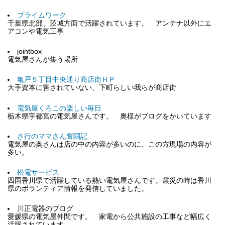
プライムワーク
千葉県北部、茨城方面で活躍されています。 アンテナ以外にエ
アコンや電気工事
jointbox
電気屋さんが集う場所
亀戸５丁目中央通り商店街ＨＰ
大手資本に害されていない、下町らしい我らが商店街
電気屋くろこの楽しい毎日
栃木県宇都宮の電気屋さんです。 奥様がブログをかいています
さ行のママさん奮闘記
電気屋の奥さんは店の中の内容が多いのに、この方現場の内容が
多い。
松電サービス
四国香川県で活躍している熱い電気屋さんです。震災の時は香川
県のボランティア情報を発信していました。
川正電器のブログ
愛媛県の電気屋仲間です。 家電から公共施設の工事など幅広く
活躍されています。