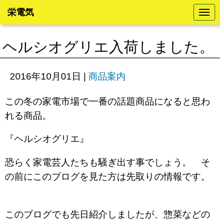
栄電気
N
a
v
i
ヘルシオグリエ入荷しました。
g
a
t
i
2016年10月01日
|
商品案内
o
n
この冬の家電市場で一番の話題商品になると思わ
れる商品。
『ヘルシオグリエ』
恐らく家電芸人たちも騒ぎ出す事でしょう。 そ
の前にこのブログを見た方は先取りの情報です。
このブログでも先日紹介しましたが、惣菜などの