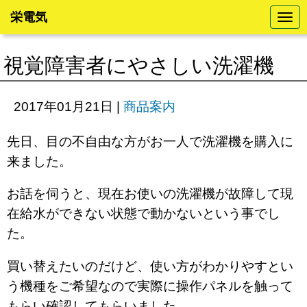
栄電気
N
a
v
i
視覚障害者にやさしい洗濯機
g
a
t
i
2017年01月21日
|
商品案内
o
n
先日、目の不自由な方がお一人で洗濯機を購入に
来ました。
お話を伺うと、現在お使いの洗濯機が故障して現
在給水ができない状態で動かないという事でし
た。
買い替えたいのだけど、使い方がわかりやすとい
う機種をご希望なので実際に操作パネルを触って
もらい確認してもらいました。