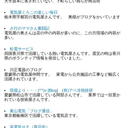
大手資本に害されていない、下町らしい我らが商店街
電気屋くろこの楽しい毎日
栃木県宇都宮の電気屋さんです。 奥様がブログをかいています
さ行のママさん奮闘記
電気屋の奥さんは店の中の内容が多いのに、この方現場の内容が
多い。
松電サービス
四国香川県で活躍している熱い電気屋さんです。震災の時は香川
県のボランティア情報を発信していました。
川正電器のブログ
愛媛県の電気屋仲間です。 家電から公共施設の工事など幅広く
活躍されています。
現場より・・・(^^)v [Blog] (有)アベ冷熱技研
愛媛県松山市で活躍している阿部さんです。 業界では一目置か
れている技術屋さんです。
東山電気「ブログ通信」
東京都板橋区で活躍している電気店です。
栄電気ＨＰ（商店街）