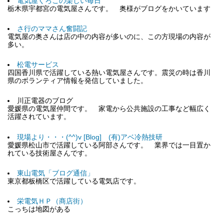
電気屋くろこの楽しい毎日
栃木県宇都宮の電気屋さんです。 奥様がブログをかいています
さ行のママさん奮闘記
電気屋の奥さんは店の中の内容が多いのに、この方現場の内容が
多い。
松電サービス
四国香川県で活躍している熱い電気屋さんです。震災の時は香川
県のボランティア情報を発信していました。
川正電器のブログ
愛媛県の電気屋仲間です。 家電から公共施設の工事など幅広く
活躍されています。
現場より・・・(^^)v [Blog] (有)アベ冷熱技研
愛媛県松山市で活躍している阿部さんです。 業界では一目置か
れている技術屋さんです。
東山電気「ブログ通信」
東京都板橋区で活躍している電気店です。
栄電気ＨＰ（商店街）
こっちは地図がある