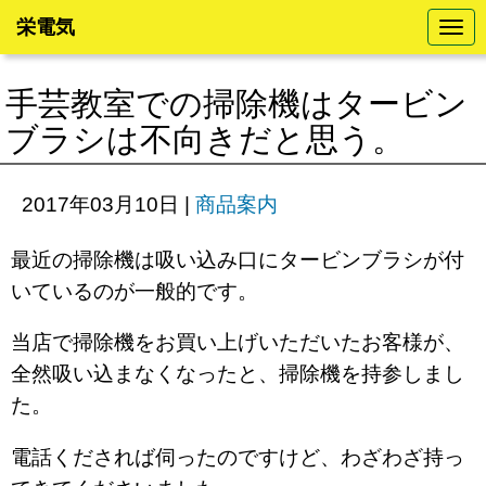
栄電気
N
a
v
i
手芸教室での掃除機はタービン
g
a
ブラシは不向きだと思う。
t
i
o
n
2017年03月10日
|
商品案内
最近の掃除機は吸い込み口にタービンブラシが付
いているのが一般的です。
当店で掃除機をお買い上げいただいたお客様が、
全然吸い込まなくなったと、掃除機を持参しまし
た。
電話くだされば伺ったのですけど、わざわざ持っ