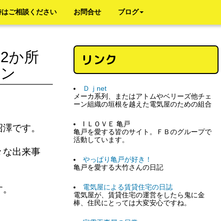
時はご相談ください
お問合せ
ブログ
2か所
リンク
ホン
Ｄｊnet
メーカ系列、またはアトムやベリーズ他チェ
ーン組織の垣根を越えた電気屋のための組合
I ＬＯＶＥ 亀戸
沼澤です。
亀戸を愛する皆のサイト。ＦＢのグループで
活動しています。
々な出来事
やっぱり亀戸が好き！
亀戸を愛する大竹さんの日記
電気屋による賃貸住宅の日誌
ます。
電気屋が、賃貸住宅の運営をしたら鬼に金
棒、住民にとっては大変安心ですね。