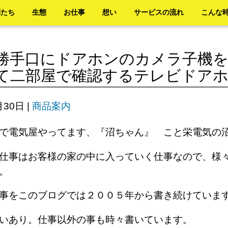
間たち
生態
お仕事
想い
サービスの流れ
こんな
勝手口にドアホンのカメラ子機を
て二部屋で確認するテレビドア
月30日
|
商品案内
で電気屋やってます、『沼ちゃん』 こと栄電気の
仕事はお客様の家の中に入っていく仕事なので、様
す。
来事をこのブログでは２００５年から書き続けてい
笑いあり。仕事以外の事も時々書いています。