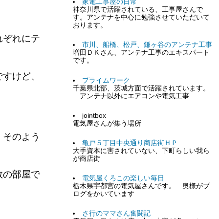
家電工事屋の日常
神奈川県で活躍されている、工事屋さんで
す。アンテナを中心に勉強させていただいて
おります。
れぞれにテ
市川、船橋、松戸、鎌ヶ谷のアンテナ工事
増田ＤＫさん、アンテナ工事のエキスパート
です。
ですけど、
プライムワーク
千葉県北部、茨城方面で活躍されています。
アンテナ以外にエアコンや電気工事
jointbox
電気屋さんが集う場所
、そのよう
亀戸５丁目中央通り商店街ＨＰ
大手資本に害されていない、下町らしい我ら
が商店街
数の部屋で
電気屋くろこの楽しい毎日
栃木県宇都宮の電気屋さんです。 奥様がブ
ログをかいています
さ行のママさん奮闘記