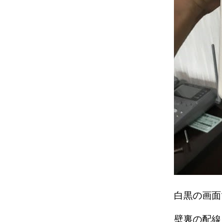
白黒の画
壁裏の配線