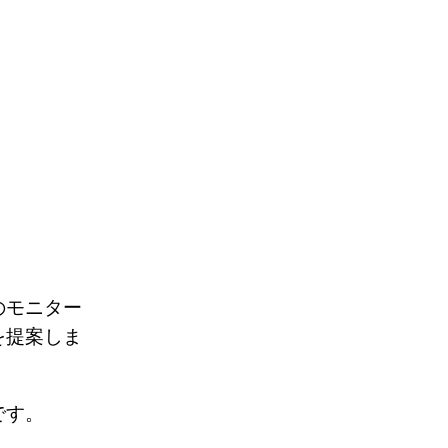
のモニター
を提案しま
案です。