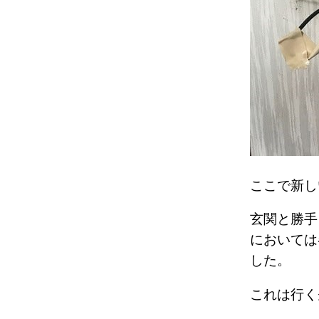
ここで新
玄関と勝手
においては
した。
これは行