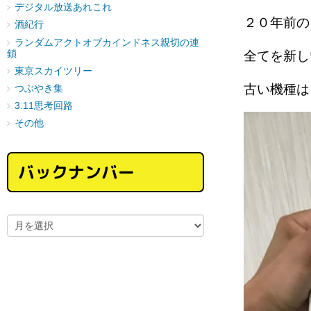
デジタル放送あれこれ
２０年前
酒紀行
ランダムアクトオブカインドネス親切の連
鎖
全てを新
東京スカイツリー
古い機種は
つぶやき集
3.11思考回路
その他
バックナンバー