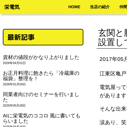
栄電気
HOME
当店の紹介
仲
玄関と
最新記事
設置し
資材の値段がかなり上がりました
2017年05
2026年04月01日
お正月料理に飽きたら「冷蔵庫の
江東区亀戸
福袋」整理を！
2026年01月04日
電気屋って
同業者向けのセミナーを行いまし
がありま
た
2025年05月28日
そんな出
AIに栄電気のココロ 風に書いても
らいました
涙あり、
2025年04月16日