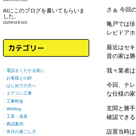
さぁ 今回
AIにこのブログを書いてもらいま
した。
2025年04月16日
亀戸では珍
レビドア
カテゴリー
最近はセキ
昔の家は勝
我々業者
電話をくださる前に
お客様との絆
今回、テレ
はじめての方へ
な仕様の
エアコン工事
工事料金
玄関と勝手
Weblog
確認でき
工具・道具
商品案内
設置当時
休日の過ごし方