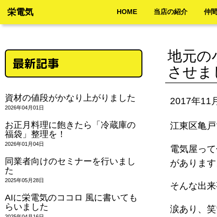
栄電気
HOME
当店の紹介
仲
地元の
最新記事
させま
資材の値段がかなり上がりました
2017年11
2026年04月01日
お正月料理に飽きたら「冷蔵庫の
江東区亀戸
福袋」整理を！
2026年01月04日
電気屋って
同業者向けのセミナーを行いまし
がありま
た
2025年05月28日
そんな出
AIに栄電気のココロ 風に書いても
らいました
涙あり、
2025年04月16日