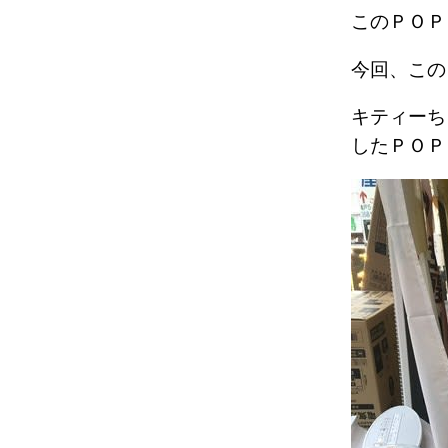
このＰＯ
今回、こ
キティーち
したＰＯ