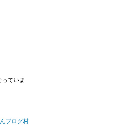
。
なっていま
。
んブログ村