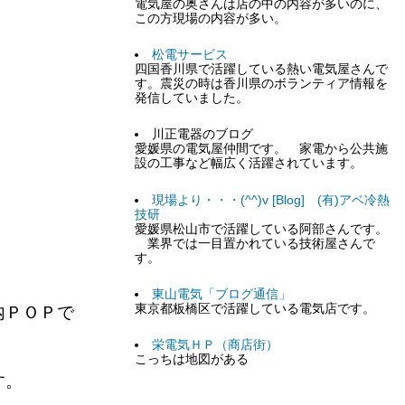
電気屋の奥さんは店の中の内容が多いのに、
この方現場の内容が多い。
松電サービス
四国香川県で活躍している熱い電気屋さんで
す。震災の時は香川県のボランティア情報を
発信していました。
川正電器のブログ
愛媛県の電気屋仲間です。 家電から公共施
設の工事など幅広く活躍されています。
現場より・・・(^^)v [Blog] (有)アベ冷熱
技研
愛媛県松山市で活躍している阿部さんです。
業界では一目置かれている技術屋さんで
す。
東山電気「ブログ通信」
東京都板橋区で活躍している電気店です。
内ＰＯＰで
栄電気ＨＰ（商店街）
こっちは地図がある
ます。