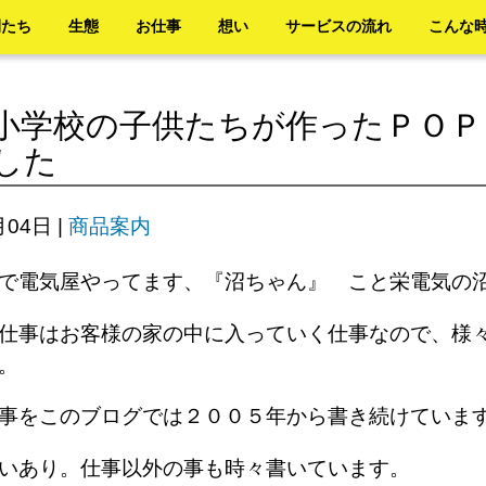
間たち
生態
お仕事
想い
サービスの流れ
こんな
小学校の子供たちが作ったＰＯＰ
した
月04日
|
商品案内
で電気屋やってます、『沼ちゃん』 こと栄電気の
仕事はお客様の家の中に入っていく仕事なので、様
す。
来事をこのブログでは２００５年から書き続けてい
笑いあり。仕事以外の事も時々書いています。