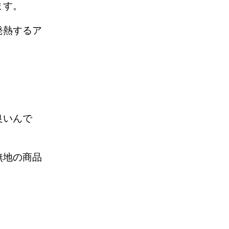
ります。
発熱するア
良いんで
無地の商品
す。