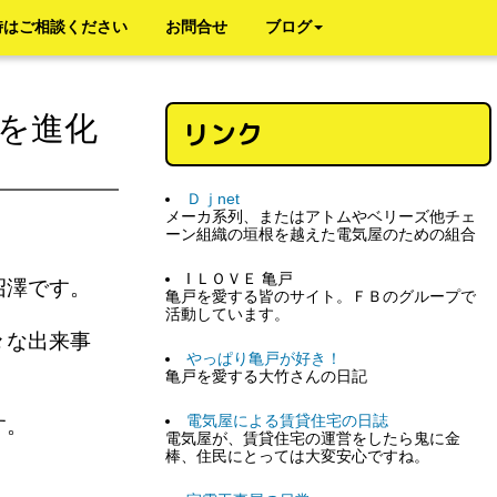
時はご相談ください
お問合せ
ブログ
を進化
リンク
Ｄｊnet
メーカ系列、またはアトムやベリーズ他チェ
ーン組織の垣根を越えた電気屋のための組合
I ＬＯＶＥ 亀戸
沼澤です。
亀戸を愛する皆のサイト。ＦＢのグループで
活動しています。
々な出来事
やっぱり亀戸が好き！
亀戸を愛する大竹さんの日記
電気屋による賃貸住宅の日誌
ます。
電気屋が、賃貸住宅の運営をしたら鬼に金
棒、住民にとっては大変安心ですね。